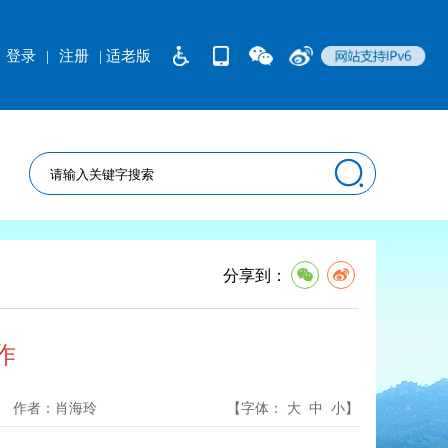
登录
|
注册
| 适老版
分享到：
作
作者：
肖海玲
【字体：
大
中
小
】