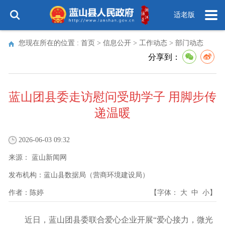
适老版
您现在所在的位置 :
首页
>
信息公开
>
工作动态
>
部门动态
分享到：
蓝山团县委走访慰问受助学子 用脚步传
递温暖
2026-06-03 09:32
来源：
蓝山新闻网
发布机构：
蓝山县数据局（营商环境建设局）
作者：
陈婷
【字体：
大
中
小
】
近日，蓝山团县委联合爱心企业开展“爱心接力，微光