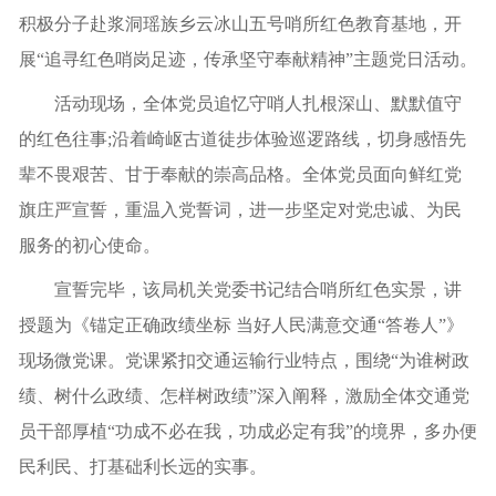
积极分子赴浆洞瑶族乡云冰山五号哨所红色教育基地，开
展“追寻红色哨岗足迹，传承坚守奉献精神”主题党日活动。
活动现场，全体党员追忆守哨人扎根深山、默默值守
的红色往事;沿着崎岖古道徒步体验巡逻路线，切身感悟先
辈不畏艰苦、甘于奉献的崇高品格。全体党员面向鲜红党
旗庄严宣誓，重温入党誓词，进一步坚定对党忠诚、为民
服务的初心使命。
宣誓完毕，该局机关党委书记结合哨所红色实景，讲
授题为《锚定正确政绩坐标 当好人民满意交通“答卷人”》
现场微党课。党课紧扣交通运输行业特点，围绕“为谁树政
绩、树什么政绩、怎样树政绩”深入阐释，激励全体交通党
员干部厚植“功成不必在我，功成必定有我”的境界，多办便
民利民、打基础利长远的实事。