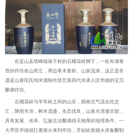
在蓝山县塔峰镇保干村的石榴花岭脚下，一处布满青
苔的作坊依山而立，周边草木葱郁、山泉流淌，这正是非
遗蓝山巷匡氏纯米酒制作技艺第四代传承人匡华雄的宝贝
酿酒作坊。
石榴花岭与羊车岭之间的山谷，因南北气流在此交
汇，降雨丰沛，树木茂盛，生态优良，山泉水清澈甘甜，
具有发展、传承、弘扬古法酿酒得天独厚的地理条件。一
大早匡华雄就扛着柴火来到作坊，开始砍柴烧火准备酿制