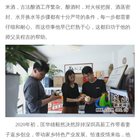
米酒，古法酿酒工序繁杂。酿酒时，对火候把握、酒蒸密
封、水
开换
水等步骤都有十分严苛的条件，每一步都需要
仔细和耐心。而这些事他早已烂熟于心，这都归功于他的
师父吴程吉的帮助。
2020年初，匡华雄毅然决然辞掉深圳高薪工作带着妻
子返乡创业，带动家乡特色产业发展。恰逢疫情来临，他