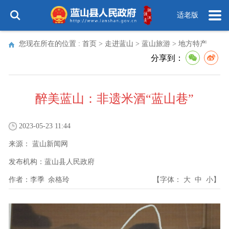
适老版
您现在所在的位置 :
首页
>
走进蓝山
>
蓝山旅游
>
地方特产
分享到：
醉美蓝山：非遗米酒“蓝山巷”
2023-05-23 11:44
来源：
蓝山新闻网
发布机构：
蓝山县人民政府
作者：
李季 余格玲
【字体：
大
中
小
】