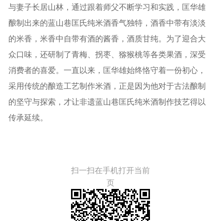
与妻子长居山林，通过跟着师父不断学习和实践，匡华雄
酿制出来的蓝山巷匡氏纯米酒香气独特，酒香中带有淡淡
的米香，米香中自带有酒的酱香，酒质甘纯。为了迎合大
众口味，还研制了青梅、拐枣、猕猴桃等各类果酒，深受
消费者的喜爱。一直以来，匡华雄始终恪守着一份初心，
采用传统的酿造工艺制作米酒，正是因为他对于古法酿制
的坚守与探索，才让非遗蓝山巷匡氏纯米酒制作技艺得以
传承延续。
扫一扫在手机打开当前
页