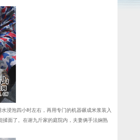
米用水浸泡四小时左右，再用专门的机器碾成米浆装入
能揉面了。在谢九斤家的庭院内，夫妻俩手法娴熟