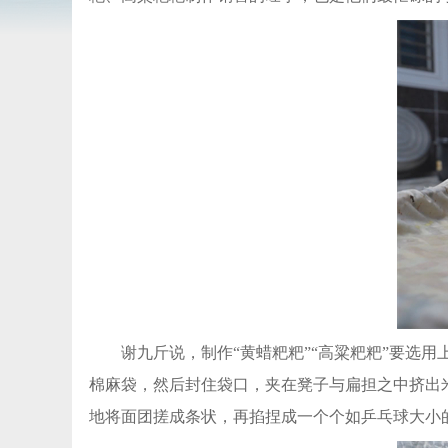
谢九斤说，制作“黄蜡粑粑”“高粱粑粑”要选
棉麻袋，然后封住袋口，夹在凳子与扁担之中挤出
地将面团搓成条状，再掐捏成一个个如乒乓球大小