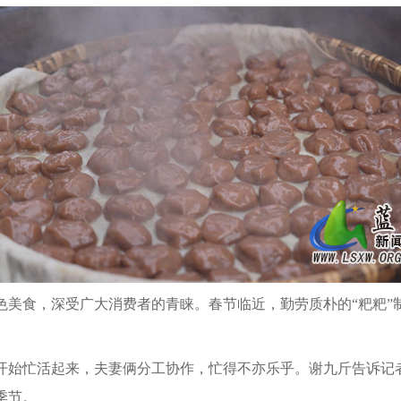
色美食，深受广大消费者的青睐。春节临近，勤劳质朴的“粑粑”
开始忙活起来，夫妻俩分工协作，忙得不亦乐乎。谢九斤告诉记
季节。