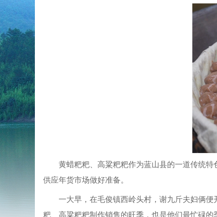
黄蜡粑粑、高粱粑粑作为蓝山县的一道传统特
供应年货市场做好准备。
一大早，在毛俊镇西岭头村，谢九斤夫妇俩便
粑、高粱粑粑制作销售的旺季，也是他们最忙碌的