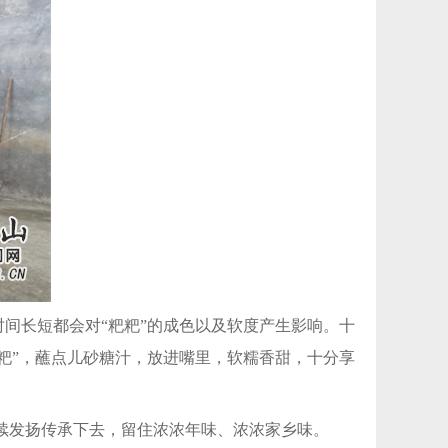
时间长短都会对“粑粑”的成色以及软度产生影响。十
粑粑”，蘸点儿砂糖汁，放进嘴里，软糯香甜，十分享
续发扬传承下去，留住浓浓年味、浓浓家乡味。