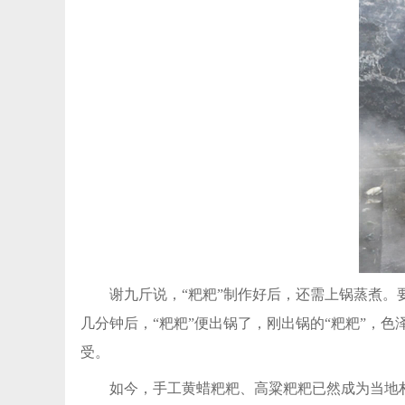
谢九斤说，“粑粑”制作好后，还需上锅蒸煮。
几分钟后，“粑粑”便出锅了，刚出锅的“粑粑”，
受。
如今，手工黄蜡粑粑、高粱粑粑已然成为当地