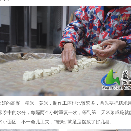
用上好的高粱、糯米、黄米，制作工序也比较繁多，首先要把糯
米浆中的水分，每隔两个小时重复一次，等到第二天米浆成砣就
的小面团，不一会儿工夫，“粑粑”就足足摆放了好几盘。