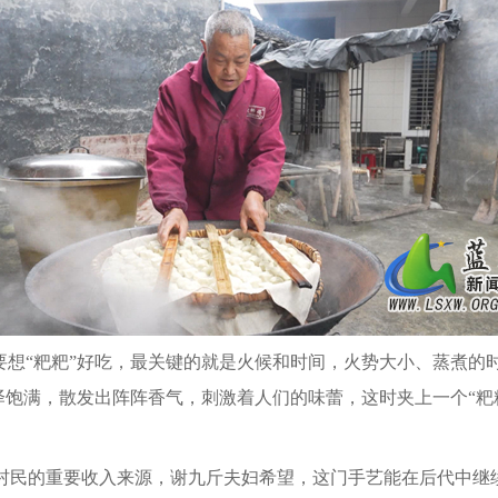
要想“粑粑”好吃，最关键的就是火候和时间，火势大小、蒸煮的
色泽饱满，散发出阵阵香气，刺激着人们的味蕾，这时夹上一个“
村民的重要收入来源，谢九斤夫妇希望，这门手艺能在后代中继