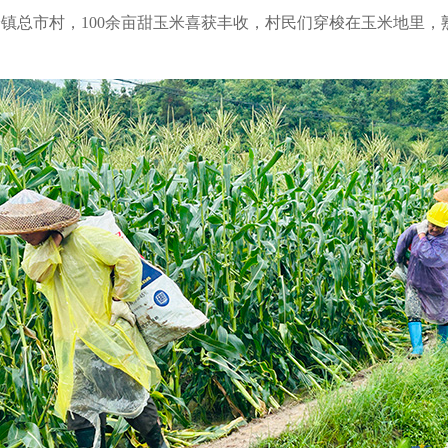
镇总市村，100余亩甜玉米喜获丰收，村民们穿梭在玉米地里