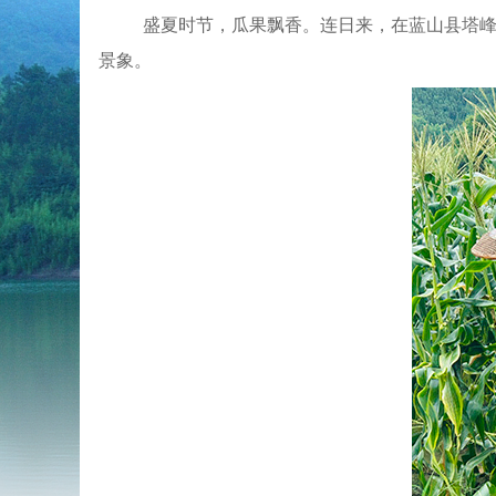
盛夏时节，瓜果飘香。连日来，在蓝山县塔峰
景象。