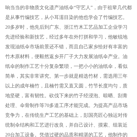
响当当的非物质文化遗产油纸伞“守艺人”，由于祖辈几代都
是从事竹编技艺，从小耳濡目染的他也学会了竹编技艺。
20多岁时，他先后到广东、浙江竹木工艺品加工企业学习
先进经验和新技艺，经过多年在外打拼和学习，他敏锐地
发现油纸伞市场前景还不错，而且自己家乡恰好有丰富的
竹木原材料，便毅然返乡开厂子大力发展油纸伞产业。油
纸伞的制作工艺十分复杂繁琐，一把小小的油纸伞，看似
简单，其实非常讲究。第一步就是精选竹材，需选用三年
以上的成年楠竹，且楠竹需又直又圆，竹节长度均匀，质
地坚硬，富有韧性。砍伐下来的竹子经浸泡、晾晒、刮青
处理、伞骨制作等70多道工序才能完成。为提高产品市场
竞争力，在传统生产工艺的基础上，彭国亮匠心独运对传
统制伞结构和工艺进行改良，并自己设计、摸索、组装近
20台加工设备。凭借过硬的品质和精湛的工艺，他制作的