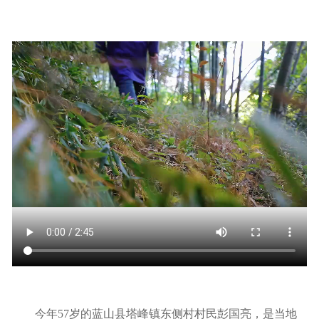
今年57岁的蓝山县塔峰镇东侧村村民彭国亮，是当地