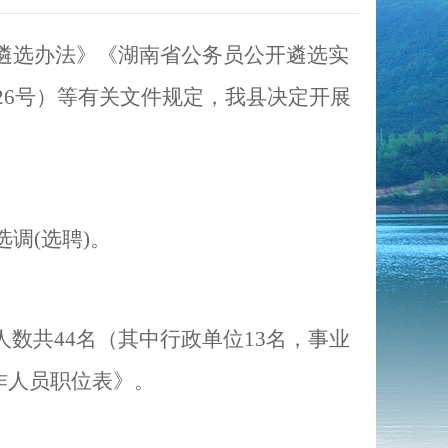
遴选办法》《湖南省公务员公开遴选实
26
号）等有关文件规定，我县决定开展
选调
(
选聘
)
。
人数共
44
名（其中行政单位
13
名，事业
作人员职位表
》。