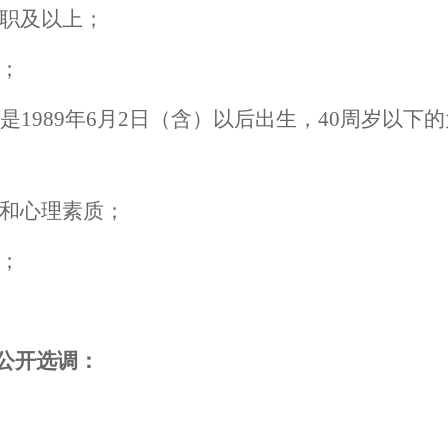
职及以上；
；
是
1989
年
6
月
2
日（含）以后出生，
40
周岁以下的
和心理素质；
；
公开选调：