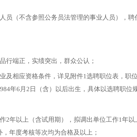
人员（不含参照公务员法管理的事业人员），聘
品行端正，实绩突出，群众公认；
业及相应资格条件，详
见附件
1
选聘职位表，
职
984
年
6
月
2
日（含）以后出生，具体以选聘职位
作
2
年以上（含试用期），
拟调出单位工作
1
年以
外，年度考核等次均为合格及以上；