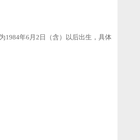
为
1984
年
6
月
2
日（含）以后出生，具体