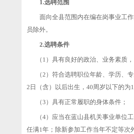
1.
选聘范围
面向全县范围内在编在岗事业工作
员除外。
2.
选聘条件
（
1
）具有良好的政治、业务素质，
（
2
）
符合选聘职位年龄、学历、专
2
日（含）以后出生，
40
周岁以下的为
1
（
3
）具有正常履职的身体条件；
（
4
）
应当在蓝山县机关事业单位工
任满
1
年；除新参加工作当年不定等次