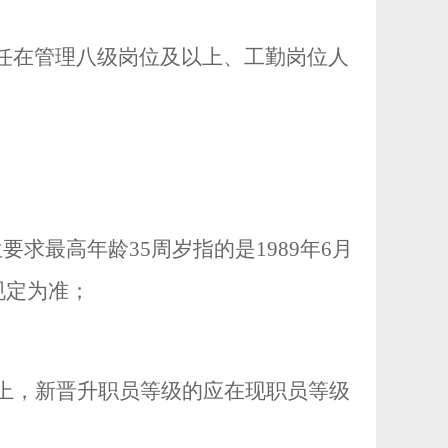
任在管理八级岗位及以上、工勤岗位人
位要求最高年龄
35
周岁指的是
1989
年
6
月
规定为准
；
上，
新晋升职员等级的应在现职员等级