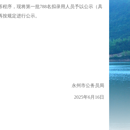
等程序，现将第一批
788
名拟录用人员予以公示（具
再按规定
进
行公示。
永州市
公务员局
202
5
年
6
月
16
日