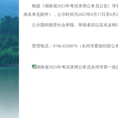
根据《湖南省
202
5
年考试录用公务员公告》等
体名单见附件），公示时间为
202
5
年
6月
17
日至
6月
公示期间接受社会举报。举报者应以实名反映
受理电话：
074
6
-
8358076
（
永州市
委组织部公
湖南省2025年考试录用公务员永州市第一