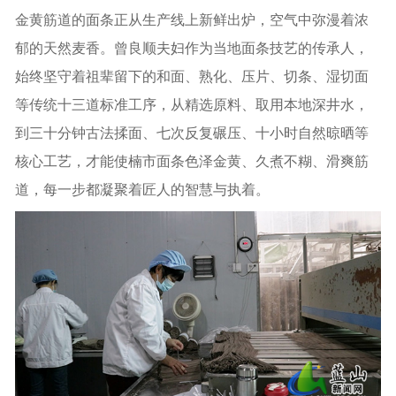
金黄筋道的面条正从生产线上新鲜出炉，空气中弥漫着浓
郁的天然麦香。曾良顺夫妇作为当地面条技艺的传承人，
始终坚守着祖辈留下的和面、熟化、压片、切条、湿切面
等传统十三道标准工序，从精选原料、取用本地深井水，
到三十分钟古法揉面、七次反复碾压、十小时自然晾晒等
核心工艺，才能使楠市面条色泽金黄、久煮不糊、滑爽筋
道，每一步都凝聚着匠人的智慧与执着。