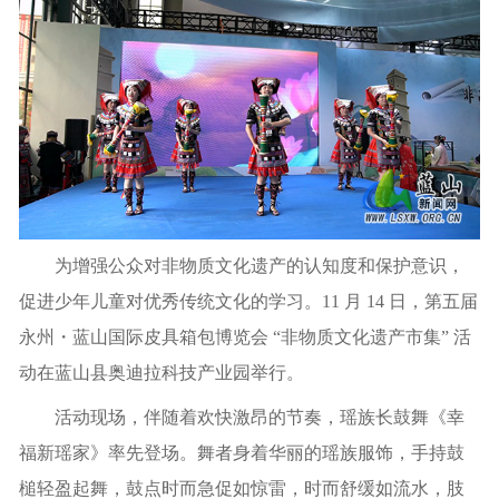
为增强公众对非物质文化遗产的认知度和保护意识，
促进少年儿童对优秀传统文化的学习。11 月 14 日，第五届
永州・蓝山国际皮具箱包博览会 “非物质文化遗产市集” 活
动在蓝山县奥迪拉科技产业园举行。
活动现场，伴随着欢快激昂的节奏，瑶族长鼓舞《幸
福新瑶家》率先登场。舞者身着华丽的瑶族服饰，手持鼓
槌轻盈起舞，鼓点时而急促如惊雷，时而舒缓如流水，肢