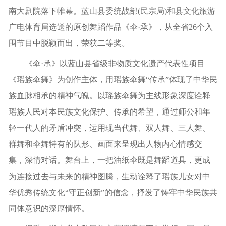
南大剧院落下帷幕。蓝山县委统战部(民宗局)和县文化旅游
广电体育局选送的原创舞蹈作品《伞·承》，从全省26个入
围节目中脱颖而出，荣获二等奖。
《伞·承》以蓝山县省级非物质文化遗产代表性项目
《瑶族伞舞》为创作主体，用瑶族伞舞“传承”体现了中华民
族血脉相承的精神气魄。以瑶族伞舞为主线形象深度诠释
瑶族人民对本民族文化保护、传承的希望，通过师公和年
轻一代人的矛盾冲突，运用现当代舞、双人舞、三人舞、
群舞和伞舞特有的队形、画面来呈现出人物内心情感交
集，深情对话。舞台上，一把油纸伞既是舞蹈道具，更成
为连接过去与未来的精神图腾，生动诠释了瑶族儿女对中
华优秀传统文化“守正创新”的信念，抒发了铸牢中华民族共
同体意识的深厚情怀。