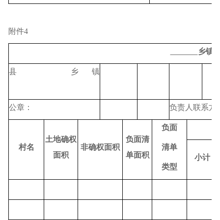
附件
4
乡镇
县
乡镇
公章：
负责人联系方
负面
土地确权
负面清
村名
非确权面积
清单
面积
单面积
小计
类型