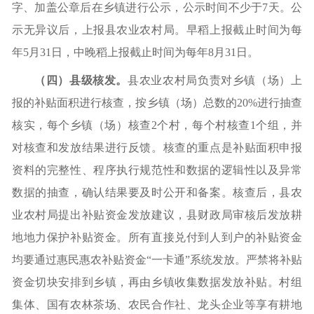
字、加盖公章后在乡镇进行公示，公示时间不少于
7
天。公
示无异议后，上报县农业农村局
。
早稻上报截止时间为
每
年
5
月
31
日，中晚稻上报截止时间为
每年
8
月
31
日。
（四）县级核发。
县农业农村局负责对乡镇（场）上
报的补贴面积进行核查，按乡镇（场）总数的
20%进行抽查
核实，每个乡镇（场）核查2个村，每个村核查1个组，并
对核查和发放结果进行反馈。核查的重点是补贴面积申报
资料的完整性、程序执行规范性和数据的逻辑性以及异常
数据的抽查，确认结果要及时公开和备案。核查后，县农
业农村局提出补贴资金发放建议，县财政局审核后发放耕
地地力保护补贴资金。所有直接兑付到人到户的补贴资金
均要通过惠民惠农补贴资金“一卡通”系统发放。严禁将补贴
资金切块安排到乡镇，再由乡镇收集数据发放补贴。村组
集体、国有农林茶场、农民合作社、龙头企业等享有耕地