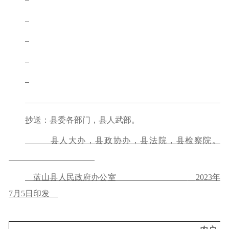
抄送：县委各部门，县人武部。
县人大办，县政协办，县法院，县检察院。
蓝山县人民政府办公室
20
2
3
年
7
月
5
日印发