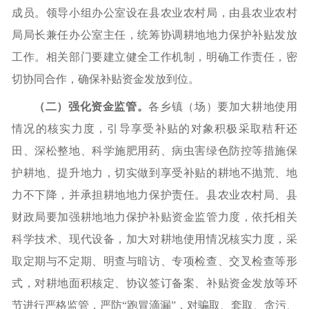
成员。领导小组办公室
设在县农业农村局
，由县农业农村
局局长兼任办公室主任，统筹协调耕地地力保护补贴发放
工作。
相关
部门要建立健全工作机制，明确工作责任，密
切协同合作，确保补贴资金发放到位。
（二）强化资金监管。
各乡镇（场）要加大耕地使用
情况的核实力度，引导享受补贴的对象积极采取秸秆还
田、深松整地、科学施肥用药、病虫害绿色防控等措施保
护耕地、提升地力，切实做到享受补贴的耕地不抛荒、地
力不下降，并承担耕地地力保护责任。县农业农村局、县
财政局要加强耕地地力保护补贴资金监管力度，依托相关
科学技术、现代设备，加大对耕地使用情况核实力度，采
取定期与不定期、明查与暗访、专项检查、交叉检查等形
式，对耕地面积核定、协议签订备案、补贴资金发放等环
节进行严格监管，严防
“跑冒滴漏”，对骗取、套取、贪污、