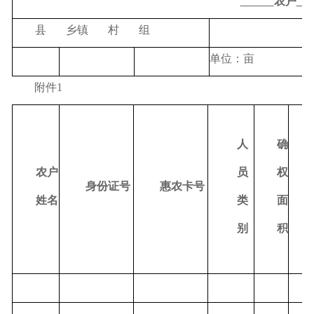
农户
县
乡镇
村
组
单位：亩
附件
1
人
确
农户
员
权
身份证号
惠农卡号
姓名
类
面
别
积