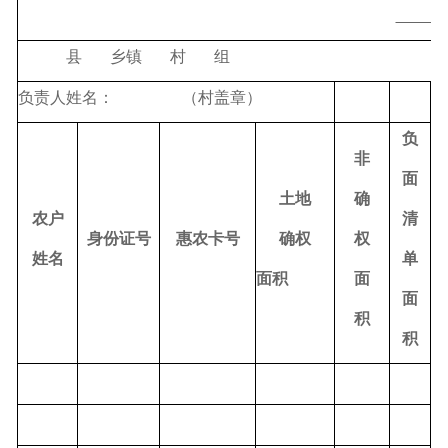
县
乡镇
村
组
负责人姓名：
（村盖章）
负
非
面
土地
确
农户
清
身份证号
惠农卡号
确权
权
姓名
单
面积
面
面
类
积
积