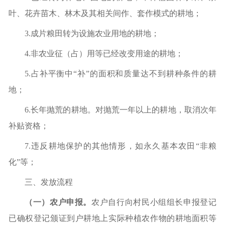
叶、花卉苗木、林木及其相关间作、套作模式的耕地；
3.成片粮田转为设施农业用地的耕地；
4.非农业征（占）用等已经改变用途的耕地；
5.占补平衡中“补”的面积和质量达不到耕种条件的耕
地；
6.长年抛荒的耕地。对抛荒一年以上的耕地，取消次年
补贴资格；
7.违反耕地保护的其他情形，如永久基本农田“非粮
化”等；
三、发放流程
（一）农户申报。
农户自行向村民小组组长申报登记
已确权登记颁证到户耕地上实际种植
农
作物的耕地面积等