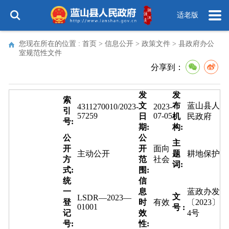
适老版
您现在所在的位置 :
首页
>
信息公开
>
政策文件
>
县政府办公
室规范性文件
分享到：
发
发
索
文
布
蓝山县人
4311270010/2023-
2023-
引
57259
07-05
日
机
民政府
号:
期:
构:
公
公
主
开
开
面向
主动公开
题
耕地保护
方
范
社会
词:
式:
围:
统
信
一
息
蓝政办发
文
LSDR—2023—
登
时
有效
〔2023〕
01001
号 :
记
效
4号
号:
性: