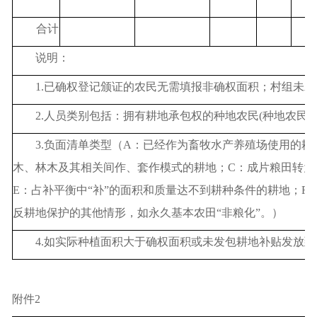
合计
说明：
1.已确权登记颁证的农民无需填报非确权面积；村组未
2.人员类别包括：拥有耕地承包权的种地农民(种地农民
3.负面清单类型（A：已经作为畜牧水产养殖场使用的
木、林木及其相关间作、套作模式的耕地；C：成片粮田转为
E：占补平衡中“补”的面积和质量达不到耕种条件的耕地；
反耕地保护的其他情形，如永久基本农田“非粮化”。）
4.如实际种植面积大于确权面积或未发包耕地补贴发放
附件
2