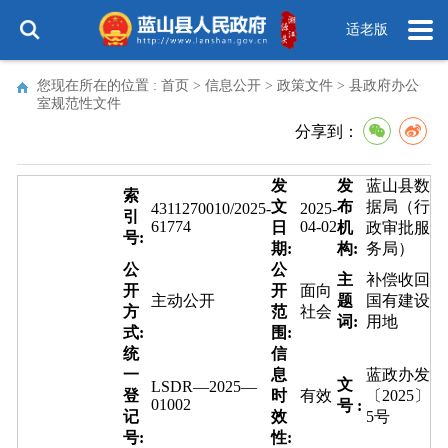
适老版
您现在所在的位置 :
首页
>
信息公开
>
政策文件
>
县政府办公
室规范性文件
分享到：
发
发
蓝山县数
索
文
布
据局（行
4311270010/2025-
2025-
引
61774
04-02
日
机
政审批服
号:
期:
构:
务局）
公
公
主
补偿收回
开
开
面向
主动公开
题
国有建设
方
范
社会
词:
用地
式:
围:
统
信
一
息
蓝政办发
文
LSDR—2025—
登
时
有效
〔2025〕
01002
号 :
记
效
5号
号:
性: