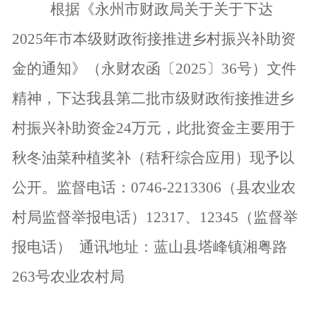
根据
《
永州市财政局关于
关于下
达
202
5
年
市本级财政衔接推进乡村振兴补助资
金的通知
》
（永财农函〔
2025〕36号）文件
精神，下达我县第二批市级财政衔接推进乡
村振兴补助资金24万元，此批资金主要用于
秋冬油菜种植奖补（秸秆综合应用）现予以
公开
。
监督电话：
0746-22133
06
（县
农业农
村局
监督举报电话）
12317、12345（监督举
报电话）
通讯地址：蓝山县塔峰镇
湘粤路
263
号
农业农村局