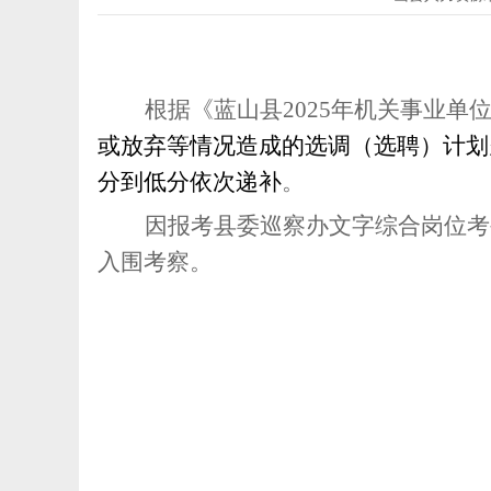
根据《
蓝山
县
202
5
年
机关
事业单
或放弃等情况造成的选调（选聘）计划
分到低分依次递补
。
因报考县委巡察办文字综合岗位考
入围考察。
中共
蓝山县人力资