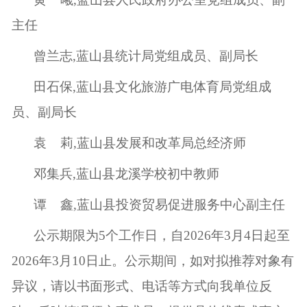
主任
曾兰志
,蓝山县统计局党组成员、副局长
田石保
,蓝山县文化旅游广电体育局党组成
员、副局长
袁
莉
,蓝山县发展和改革局总经济师
邓集兵
,蓝山县龙溪学校初中教师
谭
鑫
,蓝山县投资贸易促进服务中心副主任
公示期限为
5个工作日，自
2026
年
3
月
4
日起至
2026
年
3
月
10
日止。公示期间，如对拟推荐对象有
异议，请以书面形式、电话等方式向我单位反