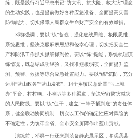
练，既是践行习近平总书记“防大汛、抗大险、救大灾”理念
的生动实践，也是提前做好各种应急准备、全面提高灾害
防御能力、切实保障人民群众生命财产安全的有效举措。
邓群强调，要以“练”备战，强化底线思维、极限思维、
系统思维，坚决克服麻痹思想和侥幸心理，切实把安全生
产和防汛工作抓实抓细抓到位。要以“练”提能，系统梳理演
练情况，既总结成功经验，又找准短板弱项，全面提升监
测、预警、救援等综合应急处置能力。要以“练”筑防，充分
运用“蓝山政务”“蓝山发布”、14个乡镇民意处置“马上就
办”平台、村村响、小喇叭等多种渠道，坚决守好防灾减灾
的人民防线。要以“练”促干，建立“一竿子插到底”的责任体
系，健全联动协同机制，切实以工作的确定性应对风险的
不确定性，为筑牢全省、全市安全屏障作出蓝山贡献。
演练前，邓群一行还来到装备静态展示区，参观我县