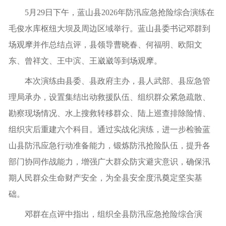
5月29日下午，蓝山县2026年防汛应急抢险综合演练在
毛俊水库枢纽大坝及周边区域举行。蓝山县委书记邓群到
场观摩并作总结点评，县领导曹晓春、何福明、欧阳文
东、曾祥文、王中滨、王崴崴等到场观摩。
本次演练由县委、县政府主办，县人武部、县应急管
理局承办，设置集结出动救援队伍、组织群众紧急疏散、
勘察现场情况、水上搜救转移群众、陆上巡查排除险情、
组织灾后重建六个科目。通过实战化演练，进一步检验蓝
山县防汛应急行动准备能力，锻炼防汛抢险队伍，提升各
部门协同作战能力，增强广大群众防灾避灾意识，确保汛
期人民群众生命财产安全，为全县安全度汛奠定坚实基
础。
邓群在点评中指出，组织全县防汛应急抢险综合演