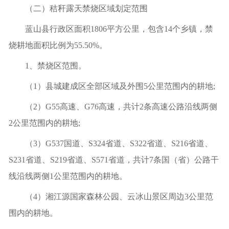
（二）秸秆露天禁烧区域划定范围
蓝山县行政区面积
1806平方公里，包含14个乡镇，禁
烧耕地面积比例为55.50%。
1、禁烧区范围。
（
1）县城建成区全部区域及外围5公里范围内的耕地;
（
2）G55高速、G76高速，共计2条高速公路沿线两侧
2公里范围内的耕地;
（
3）G537
国道、
S324省道、S322省道、S216省道、
S231省道、S219省道、S571省道，共计7条国（省）公路干
线沿线两侧1公里范围内的耕地。
（
4）
湘江源国家森林公园、云冰山景区周边
3
公里范
围内的耕地。