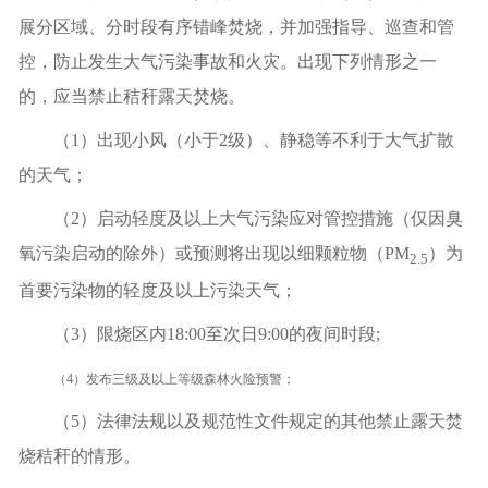
展分区域、分时段有序错峰焚烧，并加强指导、巡查和管
控，防止发生大气污染事故和火灾。出现下列情形之一
的，应当禁止秸秆露天焚烧。
（
1）
出现小风（小于
2级）、静稳等不利于大气扩散
的天气；
（
2）启动轻度及以上大气污染应对管控措施（仅因臭
氧污染启动的除外）或预测将出现以细颗粒物（PM
）为
2.5
首要污染物的轻度及以上污染天气；
（
3
）
限烧区内
18:00至次日9:00的夜间时段;
（
4
）
发布三级及以上等级森林火险预警；
（
5
）
法律法规以及规范性文件规定的其他禁止露天焚
烧秸秆的情形。