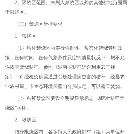
2
、限烧区范围。未列入
禁烧区以外的其他
耕地范围
属
于限烧区
。
（三）禁烧区管控要求
1
、禁烧区
（
1）秸秆禁烧区内实行强制性、常态化禁烧管理政
策，任何时间、任何气象条件及空气质量状况下，均不允
许露天焚烧秸秆。
参照《湖南省
秸秆
综合利用若干规
定》，
对经检疫确需通过焚烧处理病虫害的秸秆，
经县农
业农村局、市生态环境局蓝山分局认定，可以露天焚烧。
（
2
）秸秆禁烧区要设立明显警示标志，标明“秸秆禁
烧区”字样。
2
、限烧区
秸秆限烧区内，各乡镇人民政府以村（组）为单位开