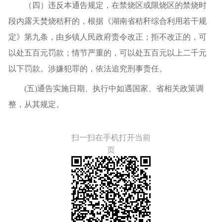
（四）
违反本通告规定，在禁烧区或限烧区的禁烧时
段内露天焚烧秸秆
的
，
根据《湖南省
秸秆
综合利用若干规
定》第九条，由乡镇人民政府责令改正；拒不改正的，可
以处五百元罚款；情节严重的，可以处五百元以上二千元
以下罚款。涉嫌犯罪的，
依法追究刑事责任。
(
五
)通告实施日期、执行中如遇国家、省相关政策调
整，从其规定。
扫一扫在手机打开当前
页