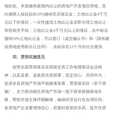
地价款。本措施有效期内出让的房地产开发项目用地，意
向摘牌人按起始价20%缴纳竞买保证金；土地出让金4千万
元以下的项目，一次性缴清土地出让金后即办理土地出让
审批相关手续；土地出让金4千万元以上的项目，在中标后
缴纳50%土地出让金，可以签订《成交确认书》和《国有建
设用地使用权出让合同》，余款应在12个月内分次缴清。
四
、贯彻实施意见
按照全面贯彻落实全国保交房工作电视电话会议精
神，以及
县委、县政府
决策部署，坚定信心、共同作为，
促进全
县
房地产市场平稳健康发展，贯彻落实好《若干措
施》。全力推动稳住房地产市场一揽子政策措施落地生
根，帮助市场主体纾困解难，确保经济运行在合理区间。
各房地产企业要增强信心，把握好政策的东风，提升住房