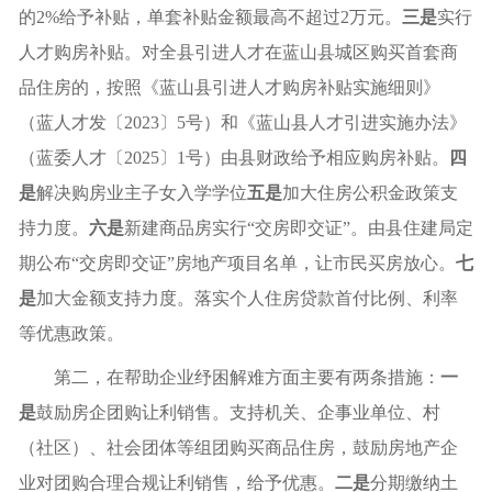
的2%给予补贴，单套补贴金额最高不超过2万元。
三
是
实行
人才购房补贴。对全县引进人才在蓝山县城区购买首套商
品住房的，按照《蓝山县引进人才购房补贴实施细则》
（蓝人才发〔2023〕5号）和《蓝山县人才引进实施办法》
（蓝委人才〔2025〕1号）由县财政给予相应购房补贴。
四
是
解决购房业主子女入学学位
五是
加大住房公积金政策支
持力度。
六是
新建商品房实行“交房即交证”。由
县
住建局定
期公布“交房即交证”房地产项目名单，让市民买房放心。
七
是
加大金额支持力度。落实个人住房贷款首付比例、利率
等优惠政策。
第二，在帮助企业纾困解难方面主要有两条措施：
一
是
鼓励房企团购让利销售。支持机关、企事业单位、村
（社区）、社会团体等组团购买商品住房，鼓励房地产企
业对团购合理合规让利销售，给予优惠。
二是
分期缴纳土