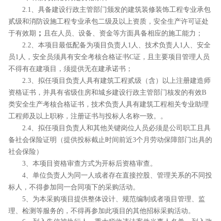
2.
1、
具备建设行政主管部门颁发的建筑装修装饰工程专业承包
贰级和消防设施工程专业承包二级及以上资质，安全生产许可证处
；
于有效期
且
在人员、设备、资金等方面具备相应的施工能力；
2.
2、本项目最低配备为项目负责人1人、技术负责人1人、安全
员1人，安全员须具有安全考核合格证书C证，且主要项目管理人员
不得有在建项目，须提供无在建承诺书；
2.3、拟任项目负责人具有建筑工程贰级（含）以上注册建造师
资格证书，并具有省级住房和城乡建设行政主管部门核发的有效B
类安全生产考核合格证书，技术负责人具有建筑工程相关专业助理
工程师及以上职称
，
注册证书与
投标人
名称一致。。
2.4、拟任项目负责人和其他关键岗位人员必须是公司职工且具
备
社会保险
证明（提供投标截止时间前近
3个月劳动保障部门出具的
社会保险
）
3、本项目资格审查方式为开标后资格审查。
4
、单位负责人为同一人或者存在直接控股、管理关系的不同投
标人，不得参加同一合同项下的采购活动。
5
、为本采购项目提供整体设计、规范编制或者项目管理、监
理、检测等服务的，不得再参加此项目的其他招标采购活动。