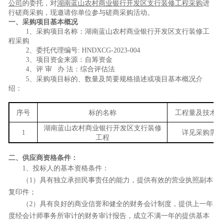
公司
的委托，对
湖南蓝山农村商业银行开发区支行装修工程采购
进
行磋商采购，现邀请
你单位
参与磋商采购活动。
一、采购项目基本概况
1、采购项目名称：
湖南蓝山农村商业银行开发区支行装修工
程采购
2、委托代理编号:
HNDX
CG
-202
3
-00
4
3、项目资金来源：自筹资金
4、评 审 办 法：综合评估法
5、
采购项目标的、数量及简要规格描述或项目基本概况介
绍：
序号
标的名
称
工程量及技术
湖南蓝山农村商业银行开发区支行装修
1
详
见
采购需
工程
二、供应商资格条件：
1、投标人的基本资格条件：
（
1）具有独立承担民事责任的能力
，提供有效的营业执照副本
复印件；
（
2）具有良好的商业信誉和健全的财务会计制度
，
提供
上一
年
度经会计师事务所审计的财务审计报告，成立不满一年的提供基本