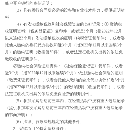
账户开户银行的资信证明；
（
3）具有履行合同所必需的设备和专业技术能力
，提供证明材
料
；
（
4）有依法缴纳税收和社会保障资金的良好记录
：
①
缴纳税
收证明资料
:《税务登记证》复印件，或者近
3
个月（指
202
2
年
1
2
月
以来连续
3
个月）依法缴纳税收的证明（纳税凭证复印件），或者委
托他人缴纳的委托代办协议和近
3
个月（指
202
2
年
1
2
月
以来连续
3
个
月）的缴纳证明（收据复印件），或者法定征收机关出具的依法免
缴税收的证明原件。
②缴纳社会保险证明资料：《社会保险登记证》复印件，或者
近
3
个月（指
20
2
2
年
1
2
月
以来连续
3
个月）依法缴纳社会保险的证明
（缴费凭证复印件），或者委托他人缴纳的委托代办协议和近
3
个月
（指
202
2
年
1
2
月
以来连续
3
个月）的缴纳证明（收据复印件），或者
法定征收机关出具的依法免缴保险费的证明原件。
（
5）参加采购活动前三年内，在经营活动中没有重大违法记录
（提供参加本次采购活动前三年内在经营活动中没有重大违法记录
的书面声明）；
（
6）法律、行政法规规定的其他条件
。
2、采购项目的特定资格条件：