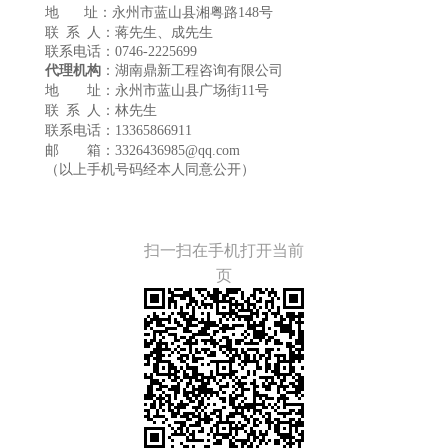
地
址：
永州市蓝山县湘粤路
148号
联
系
人：
蒋
先生
、
成先生
联系电话：
0746-2225699
代理机构
：
湖南鼎新工程咨询有限公司
地
址
：
永州市
蓝山县广场街
11号
联
系
人：
林先生
联系电话：
13365866911
邮
箱：
3326436985@qq.com
（以上手机号码经本人同意公开）
扫一扫在手机打开当前
页