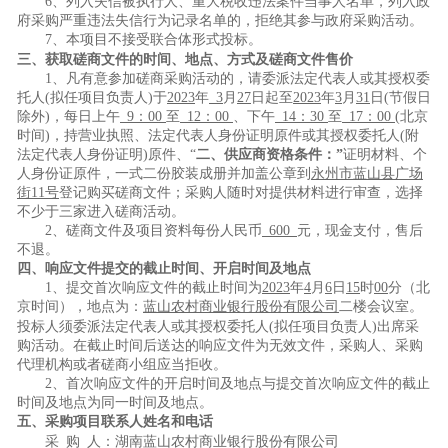
6
、列入失信被执行人、重大税收违法案件当事人名单，列入政
府采购严重违法失信行为记录名单的，拒绝其参与政府采购活动。
7、本项目不接受
联合体形式
投标。
三
、获取磋商文件的时间、地点、方式及磋商文件售价
1、凡有意参加磋商采购活动的，请
委派
法定代表人或其
授权
委
托人
(
拟任项目负责人
)
于
202
3
年
3
月
27
日起至
202
3
年
3
月
31
日
(节假日
除外)，每日上午
9：00
至
12：00
、下午
14：
3
0
至
17：00
(北京
时间)，持
营业执照、
法定代表人身份证明
原件
或
其
授权
委托人
(
附
法定代表人身份证明
)
原件、
“
二、供应商资格条件：
”
证明材料
、个
人身份证
原件，一式二份胶装成册并加盖公章
到
永州市蓝山县广场
街
1
1号
登记
购买
磋商文件
；采购人随时对提供材料进行审查，选择
不少于三家进入磋商活动。
2、磋商文件
及项目资料
每份人民币
600
元
，
现金支付
，
售后
不退
。
四
、响应文件提交的截止时间、开启时间及地点
1、提交首次响应文件的截止时间为
202
3
年
4
月
6
日
15
时
00
分（北
京时间），地点为
：
蓝山农村商业银行股份有限公司
二楼会议室
。
投标人须委派
法定代表人或其
授权
委托人
(
拟任项目负责人
)
出席采
购
活动。
在截止时间后送达的响应文件为无效文件，采购人、采购
代理机构或者磋商小组应当拒收。
2、首次响应文件的开启时间及地点与提交首次响应文件的截止
时间及地点为同一时间及地点。
五
、采购项目联系人姓名和电话
采
购
人：
湖南蓝山农村商业银行股份有限公司