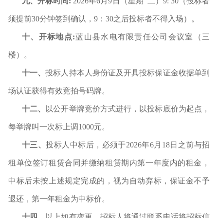
九、开标时间
:
202
6
年
6
月
9
日
（
星期
二
）
9: 30
（投标者
须提前
30
分钟签到确认，
9
：
30
之后投标者不得入场）。
十、开标地点
:
蓝山县
水电有限责任
公司会议室（
三
楼）。
十一、
投标人持本人身份证及开具投标保证金收据单到
场认证获得有效竞拍号码牌。
十二、
以公开举牌竞价方式进行，以投标底价为起点，
每举牌叫一次标上调
1000
元。
十三、
投标人中标后，必须于
202
6
年
6
月
18
日
之前与招
租单位签订租赁合同并缴纳租赁期内第一年度内的租金，
中标后未按上述规定完成的，视为自动弃标，保证金不予
退还，第一年租金为中标价。
十四、
以上如有变更，招标人将通过联系电话将招标信