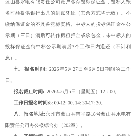
蓝山县
水电有限责任
公司账户缴存投标保证金，投标人报
名时须提供银行出具的到账凭证（其余方式均无效）。不
缴纳保证金的不具备竞标资格。中标人的投标保证金在公
示期（三日）满后可转作
房租押金或承包金
，未中标人的
投标保证金待中标公示期满后
3
个工作日内退还（不计利
息）。
七、报名时间
:
202
6
年
5
月
27
日至
6
月
5
日期间的工作
日。
报名截止时间
:
202
6
年
6
月
5
日（星期
五
）
12
：
00。
工作日报名时间
:
8: 00-12: 00,
14: 30-17: 30
。
八、报名地址
:
永州市蓝山县
南平
路
18
号
蓝山县
水电有
限责任
公司
办公楼综合办（
202
室）
。