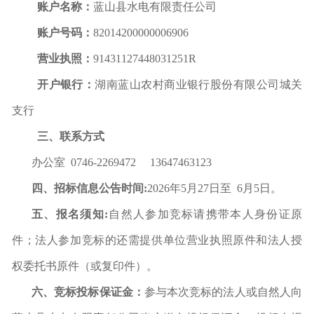
账户名称：
蓝山县
水电有限责任
公司
账户号码：
82014200000006906
营业执照：
91431127
448031251R
开户银行：
湖南蓝山农村商业银行股份有限公司城关
支行
三、联系方式
办公室
0746-
2269472 13647463123
四、招标信息公告时间
:
202
6
年
5
月
27
日至
6
月
5
日。
五、报名须知
:
自然人参加竞标请携带本人身份证原
件；法人参加竞标的还需提供单位营业执照原件和法人授
权委托书原件（或复印件）。
六、竞标投标保证金：
参与本次竞标的法人或自然人向