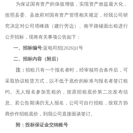
为保证国有资产的保值增值，实现资产效益最大化，
按照县委、县政府对国有资产管理相关规定，经我公司研
究决定对公司塔峰路（建行旁边）
、
南平路
铺面出租进行
公开招标，现将有关事项公告如下：
一、招标编号
:
蓝
电
司招
[
202
6]
)
1
号
二、招标内容
（
附后
）
注：
招租只有一个报名者时，经审核符合条件后，可
采取协议租赁方式，以不低于底价的标准与报名者签订租
约。无人报名参加竞租的，按原招租底价第二次发布信
息。若公告期满仍无人报名，公司可自行招租，按双方协
商价作招租底价，到我公司直接面谈签订。
附
：
投标保证金交纳账号