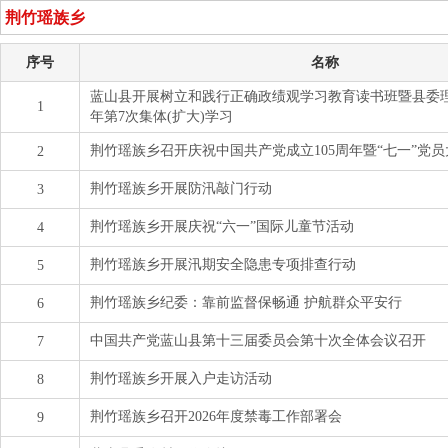
荆竹瑶族乡
序号
名称
蓝山县开展树立和践行正确政绩观学习教育读书班暨县委理论
1
年第7次集体(扩大)学习
荆竹瑶族乡召开庆祝中国共产党成立105周年暨“七一”党员
2
荆竹瑶族乡开展防汛敲门行动
3
荆竹瑶族乡开展庆祝“六一”国际儿童节活动
4
荆竹瑶族乡开展汛期安全隐患专项排查行动
5
荆竹瑶族乡纪委：靠前监督保畅通 护航群众平安行
6
中国共产党蓝山县第十三届委员会第十次全体会议召开
7
荆竹瑶族乡开展入户走访活动
8
荆竹瑶族乡召开2026年度禁毒工作部署会
9