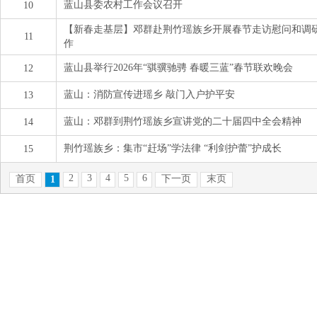
蓝山县委农村工作会议召开
10
【新春走基层】邓群赴荆竹瑶族乡开展春节走访慰问和调
11
作
蓝山县举行2026年“骐骥驰骋 春暖三蓝”春节联欢晚会
12
蓝山：消防宣传进瑶乡 敲门入户护平安
13
蓝山：邓群到荆竹瑶族乡宣讲党的二十届四中全会精神
14
荆竹瑶族乡：集市“赶场”学法律 “利剑护蕾”护成长
15
2
3
4
5
6
首页
下一页
末页
1