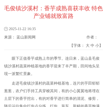
毛俊镇沙溪村：香芋成熟喜获丰收 特色
产业铺就致富路
2025-11-22 16:35
来源：
蓝山新闻网
作者：
【字体：
大
中
小
】
眼下正值香芋成熟上市的季节。连日来，蓝山县毛俊
镇沙溪村蔬菜种植基地的香芋迎来了丰产期，田间地头呈
现一派繁忙景象。
走进毛俊镇沙溪村的蔬菜种植基地，连片的芋田郁郁
葱葱，农户们手持工具穿梭其间，有的小心翼翼地将埋在
土层下的香芋挖出，有的对香芋进行简单的清泥、修剪，
随后运往集中打包点分拣、打包、装车。新鲜的香芋饱满