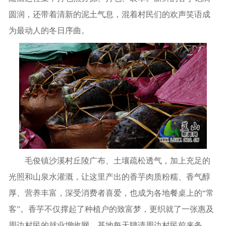
圆润，还带着清新的泥土气息，混着村民们的欢声笑语成
为最动人的冬日序曲。
毛俊镇沙溪村丘陵广布、土壤疏松透气，加上充足的
光照和山泉水灌溉，让这里产出的香芋肉质粉糯、香气醇
厚、营养丰富，深受消费者喜爱，也成为各地餐桌上的“常
客”。香芋不仅撑起了种植户的致富梦，更织就了一张惠及
周边村民的就业增收网，基地每天聘请周边村民前来务