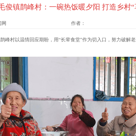
毛俊镇鹊峰村：一碗热饭暖夕阳 打造乡村“
闻网
作者：
鹊峰村以温情回应期盼，用“长辈食堂”作为切入口，努力破解