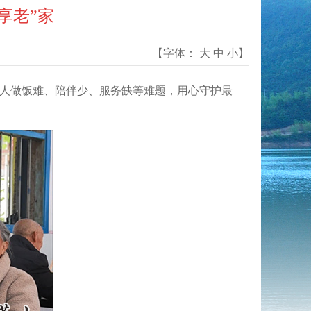
享老”家
【字体：
大
中
小
】
老人做饭难、陪伴少、服务缺等难题，用心守护最