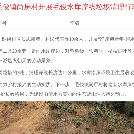
毛俊镇尚屏村开展毛俊水库岸线垃圾清理行
闻网
作者：
工作队组织党员志愿者、村民代表等10余人，开展“净岸迎新年·碧
工具20余套，走向水库岸边，对塑料袋、饮料瓶、枯枝烂叶等
一派热火朝天的劳动景象。
垃圾约3吨，清理岸线长度达11公里，水库沿岸环境卫生显著改
助力乡村振兴的生动实践。下一步，毛俊镇尚屏村将建立水库岸线
态保护长效格局，为建设山清水秀美丽的生态蓝山注入持久动力。