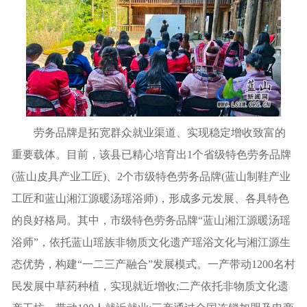
劳务品牌是拓宽群众就业渠道、实现稳定增收致富的
重要载体。目前，该县已精心培育出1个省级特色劳务品牌
(蓝山皮具产业工匠)、2个市级特色劳务品牌(蓝山制鞋产业
工匠和蓝山湘江源暖汤瑶浴师)，形成多元发展、各具特色
的良好格局。其中，市级特色劳务品牌“蓝山湘江源暖汤瑶
浴师”，依托蓝山瑶族非物质文化遗产瑶浴文化与湘江源生
态优势，构建“一二三产融合”发展模式。一产带动1200名村
民发展中草药种植，实现就近增收;二产依托非物质文化遗