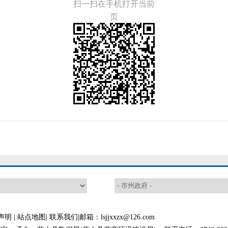
扫一扫在手机打开当前
页
声明
|
站点地图
|
联系我们
|邮箱：lsjjxxzx@126.com