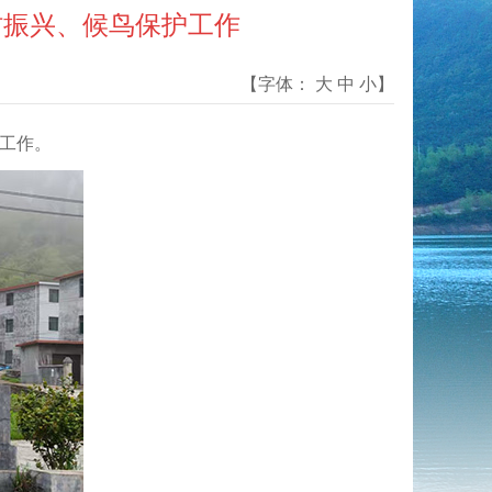
村振兴、候鸟保护工作
【字体：
大
中
小
】
等工作。