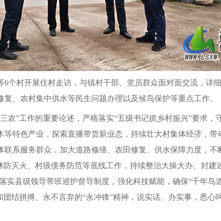
等6个村开展住村走访，与镇村干部、党员群众面对面交流，详
修复、农村集中供水等民生问题办理以及候鸟保护等重点工作。
三农”工作的重要论述，严格落实“五级书记抓乡村振兴”要求
木等特色产业，探索直播带货新业态，持续壮大村集体经济，带
体联系服务群众，加大道路修缮、农田修复、供水保障力度，不
森林防灭火、村级债务防范等底线工作，持续整治大操大办、封建
格落实县级领导带班巡护督导制度，强化科技赋能，确保“千年鸟
和团结拼搏、永不言弃的“永冲锋”精神，说实话、办实事，悉心