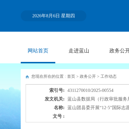
2026年8月6日 星期四
网站首页
走进蓝山
政务公
您现在所在的位置 : 首页 > 政务公开 >
工作动态
索引号:
4311270010/2025-00554
发文机关:
蓝山县数据局（行政审批服务
名称:
蓝山团县委开展“12·5”国际
文号 :