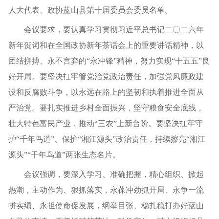
人大代表、政协蓝山县第十届委员会委员名单。
会议要求，要认真学习贯彻习近平总书记二〇二六年
新年贺词和在全国政协新年茶话会上的重要讲话精神，以
团结拼搏、永不言弃的“永冲锋”精神，努力实现“十五五”良
好开局。要坚决扛牢管党治党政治责任，加强党风廉政建
设和反腐败斗争，以永远在路上的坚韧和执着推进全面从
严治党。要扎实推进乡村全面振兴，坚守粮食安全底线，
壮大特色富民产业，推动“三农”上新台阶。要坚决扛牢守
护“千年鸟道”、保护“湘江源头”政治责任，持续擦亮“湘江
源头”“千年鸟道”两张生态名片。
会议强调，要深入学习、准确把握，精心组织、掀起
热潮，主动作为、狠抓落实，永葆冲劲抓开局、永争一流
拼实绩、永担使命促发展，纲举目张、稳扎稳打办好蓝山