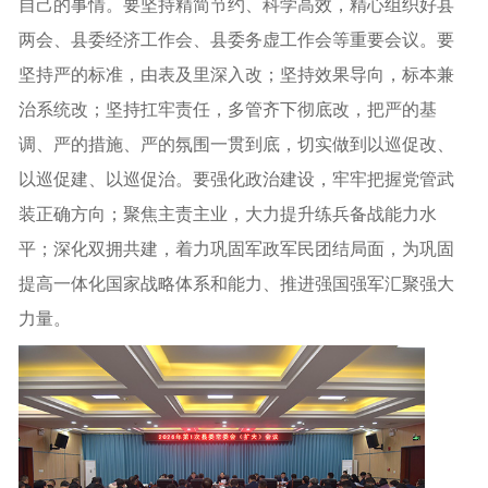
自己的事情。要坚持精简节约、科学高效，精心组织好县
两会、县委经济工作会、县委务虚工作会等重要会议。要
坚持严的标准，由表及里深入改；坚持效果导向，标本兼
治系统改；坚持扛牢责任，多管齐下彻底改，把严的基
调、严的措施、严的氛围一贯到底，切实做到以巡促改、
以巡促建、以巡促治。要强化政治建设，牢牢把握党管武
装正确方向；聚焦主责主业，大力提升练兵备战能力水
平；深化双拥共建，着力巩固军政军民团结局面，为巩固
提高一体化国家战略体系和能力、推进强国强军汇聚强大
力量。