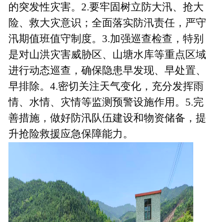
的突发性灾害。2.要牢固树立
防大汛、抢大
险、救大灾
意识；全面落实防汛责任，严守
汛期值班值守制度。
3.加强巡查检查，特别
是对山洪灾害威胁区、山塘水库等重点区域
进行动态巡查，确保隐患早发现、早处置、
早排除。4.密切关注天气变化，充分发挥雨
情、水情、灾情等监测预警设施作用。5.
完
善措施，
做好防汛队伍建设和物资储备，
提
升
抢险救援应急
保障能力。