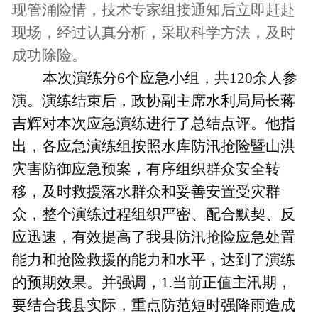
现管涌
险情
，
技术专家组
接通知后立即赶赴
现场，经过认真分析，采取科学方法，及时
成功除险。
本次演练分
6个应急小组，共120余人参
演。演练结束后，
政协副主席水利局局长蒋
吉辉
对本次应急演练进行了总结点评。他指
出，
各应急演练组按照
水库防汛抢险暨山洪
灾害防御应急
预案，有序组织群众安全转
移，及时救援落水群众和妥善安置受灾群
众，整个演练过程组织严密、配合默契、反
应迅速，
有效提高了我县防汛抢险应急处置
能力和抢险救援的能力和水平，达到了演练
的预期效果。
并强调，
1.当前正值主汛期，
要结合我县实际，重点防范短时强降雨造成