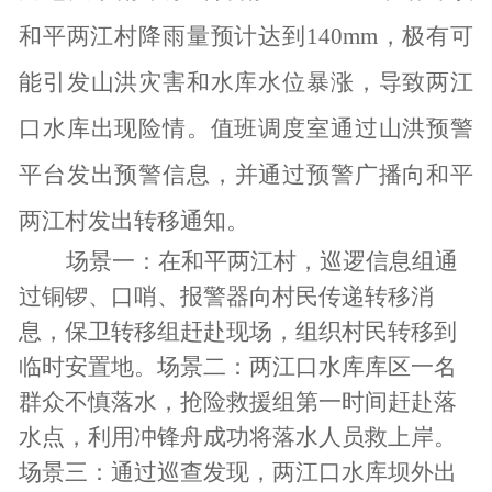
和平两江村降雨量预计达到140mm，极有可
能引发山洪灾害和水库水位暴涨，导致两江
口水库出现险情。值班调度室
通过山洪预警
平台发出
预警信息
，
并
通过预警广播向和平
两江村
发出转移通知
。
场景一：在
和平两江村
，
巡逻信息组
通
过铜锣、口哨、报警器
向
村民传递转移
消
息
，
保卫转移组赶赴现场
，
组织
村民
转移
到
临时安置地。场景二：两江口
水库库区一名
群众不慎落水，
抢险救援组
第一时间赶赴落
水点
，
利用
冲锋舟
成功将落水人员救上岸。
场景三：通过巡查发现，两江口水库坝外出