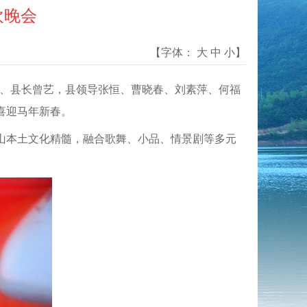
欢晚会
【字体：
大
中
小
】
书记、县长曾艺，县领导张恒、曹晓春、刘素萍、何福
喜迎马年新春。
山本土文化精髓，融合歌舞、小品、情景剧等多元