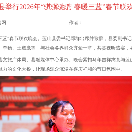
县举行2026年“骐骥驰骋 春暖三蓝”春节联
闻网
作者：
骋春暖三蓝”春节联欢晚会。蓝山县委书记邓群出席并致辞，县委副
、李畅、王崴崴等，与社会各界群众齐聚一堂，共赏视听盛宴，
县文旅广体局、县融媒体中心承办。晚会紧扣马年吉祥寓意与蓝
魅力的文化大餐，让现场观众沉浸在喜庆祥和的节日氛围中。