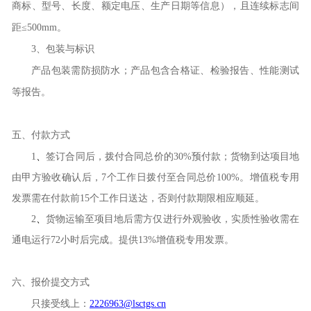
商标、型号、长度、额定电压、生产日期等信息），且连续标志间
距
≤
500mm
。
3
、包装与标识
产品包装需防损防水；产品包含合格证、检验报告、性能测试
等报告。
五
、付款方式
1
、
签订合同后，拨付合同总价的30%预付款；货物到达项目地
由甲方验收确认后，7个工作日拨付至合同总价100%。增值税专用
发票需在付款前15个工作日送达，否则付款期限相应顺延。
2
、
货物运输至项目地后需方仅进行外观验收，实质性验收需在
通电运行72小时后完成。
提供
13%
增值税专用发票
。
六
、报价提交方式
只接受线上：
2226963@lsctgs.cn