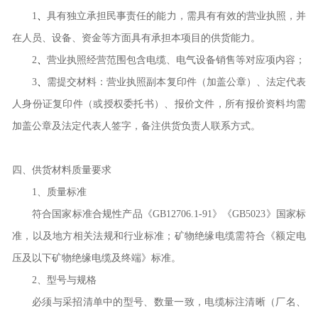
1
、
具有独立承担民事责任的能力，需具有有效的营业执照，并
在人员、设备、资金等方面具有承担本项目的供货能力。
2
、
营业执照经营范围包含电缆、电气设备销售等
对应项
内容；
3
、
需提交材料：营业执照副本复印件（加盖公章）、法定代表
人身份证复印件（或授权委托书）、报价文件，所有
报价资料
均需
加盖公章及法定代表人签字，
备注供货负责人联系方式
。
四
、供货材料质量要求
1
、质量标准
符合国家标准合规性产品《
GB12706.1-91
》《
GB5023
》国家标
准，以及地方相关法规和行业标准；矿物绝缘电缆需符合《额定电
压及以下矿物绝缘电缆及终端》标准。
2
、型号与规格
必须与
采招
清单中的型号、数量一致，电缆标注清晰（厂名、