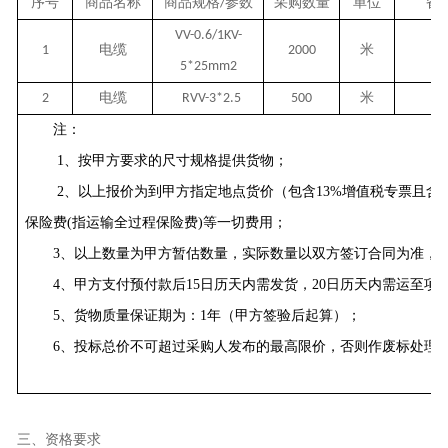
序号
商品名称
商品规格
参数
采购数量
单位
备
/
VV-0.6/1KV-
电缆
米
1
2000
/
5*25mm2
电缆
米
2
RVV-3*2.5
500
/
注：
1、按甲方要求的尺寸规格提供货物；
2、以上报价为到甲方指定地点货价（包含13%增值税专票且含
保险费(指运输全过程保险费)等一切费用；
3、以上数量为甲方暂估数量，实际数量以双方签订合同为准，
4、甲方支付预付款后15日历天内需发货，20日历天内需运至项
5
、货物质量保证期为：
1年（甲方签验后起算）；
6
、投标总价不可超过采购人发布的最高限价，否则作废标处理
三、资格要求