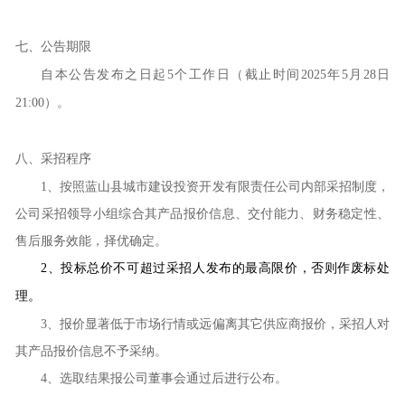
七
、公告期限
自本公告发布之日起
5
个工作日
（截止时间
2025
年
5
月
28
日
21:00
）。
八
、采招程序
1
、按照蓝山县城市建设投资开发有限责任公司内部
采招
制度，
公司
采招
领导小组综合其产品报价信息、交付能力、财务稳定性、
售后服务效能，择优确定。
2、
投标总价不可超过
采招
人发布的最高限价，否则作废标处
理。
3
、
报价显著低于市场行情或远偏离其它供应商报价，
采招
人对
其产品报价信息不予采纳。
4
、
选取结果报公司董事会通过后进行公布。