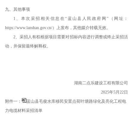
九
、其他事项
1
、本次
采招
相关信息在
“蓝山县人民政府网”（网址：
https://www.lanshan.gov.cn/
）上发布，其他媒介转载无效。
2
、
采招
人有权根据项目需要对招标内容进行调整或终止
采招
活
动，并保留最终解释权。
湖南二点乐建设工程有限公司
2025
年
5
月
22
日
附件一：
蓝山县毛俊水库移民安置点荷叶塘路绿化及亮化工程电
力电缆材料采招清单