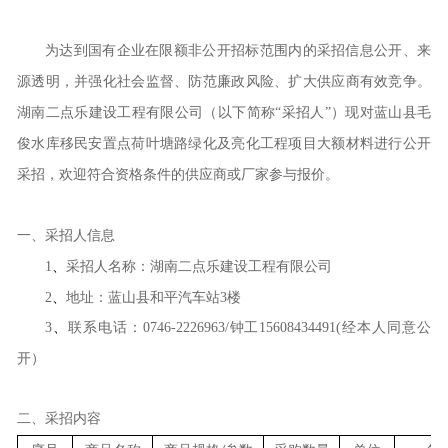
为达到国有企业在限额非公开招标范围内的
采招
信息公开、来
源透明，并强化社会监督、防范廉政风险、扩大供应商有效竞争。
湖南二点乐建设工程有限公司（以下简称
“
采招
人
”）现对
蓝山县毛
俊水库移民安置点荷叶塘路绿化及亮化工程
项目大额材料进行公开
采招
，欢迎符合资格条件的
供应商或厂家参与报价。
一、
采招
人信息
1
、
采招
人名称：湖南二点乐建设工程有限公司
2
、
地址：蓝山县和平汽车站
3
楼
3
、
联系电话：
0746-2226963/
钟工
15608434491
(
经本人同意公
开）
二、
采招内容