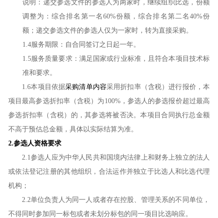
说明：递交参选文件的参选人为两家时，继续组织比选，份额
调整为：综合排名第一名
60%份额，综合排名第二名40%份
额；递交参选文件的参选人仅为一家时，转为直接采购。
1.4服务期限：自合同签订之日起一年。
1.5服务质量要求：满足国家或行业标准，且符合本项目技术标
准和要求。
1.6本项目依据
采购清单内容
采用折扣率（含税）进行报价，本
项目最高参选折扣率（含税）为
100%，参选人的参选报价超过最高
参选折扣率（含税）的，其参选将被否决。本项目合同执行总金额
不高于预估总金额，具体以实际结算为准。
2.
参选人资格要求
2.1
参选人
应为中华人民共和国境内法律上和财务上独立的法人
或依法登记注册的其他组织，合法运作并独立于
比选人
和
比选代理
机构
；
2.2单位负责人为同一人或者存在控股、管理关系的不同单位，
不得同时参加同一标包或者未划分标包的同一项目
比选
响应。