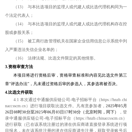
（13）
与本
比选
项目的监理人或代建人或
比选代理机构
同为一
个法定代表人；
（14）
与本
比选
项目的监理人或代建人或
比选代理机构
存在控
股或参股关系；
（15）
被工商行政管理机关在国家企业信用信息公示系统中列
入严重违法失信企业名单的；
（16）
法律法规、
比选文件
限定的其他情形。
3.
资格审查方法
本项目将进行资格后审，资格审查标准和内容见比选文件第三
章
“评选办法”，凡未通过资格后审的参选人，其参选将被否决。
4.
比选文件获取
4.1
本次通过中通服供应链公司
-电子招标平台（https://hnzb.chi
naccsscm.cn）进行项目获取比选文件。凡有意参加者，
2025年05月
26
日
08时30分至
2025年0
6
月
03
日
17时30分（北京时间，同下）
，登
录中通服供应链公司
-电子招标平台（https://hnzb.chinaccsscm.cn）
进行获取（已在该系统注册过的潜在供应商请直接登录系统进行项
目报名，未在该系统注册的潜在供应商请先注册，获取登录账号后