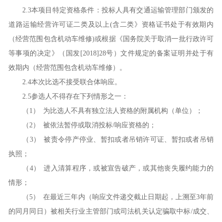
2.3本项目特定资格条件：投标人具有交通运输管理部门颁发的
道路运输经营许可证二类及以上(含二类》资格证书处于有效期内
（经营范围包含机动车维修)或根据《国务院关于取消一批行政许可
等事项的决定》（国发[2018]28号）文件规定的备案证明并处于有
效期内（经营范围包含机动车维修）。
2.
4
本次
比选
不接受联合体响应。
2.
5
参选人
不得存在下列情形之一：
（1）
为
比选人
不具有独立法人资格的附属机构（单位）；
（2）
被依法暂停或取消投标
/响应资格的；
（3）
被责令停产停业、暂扣或者吊销许可证、暂扣或者吊销
执照；
（4）
进入清算程序，或被宣告破产，或其他丧失履约能力的
情形；
（5）
在最近三年内（响应文件递交截止日期起，上溯至
3年前
的同月同日）被相关行业主管部门或司法机关认定骗取中标/成交、