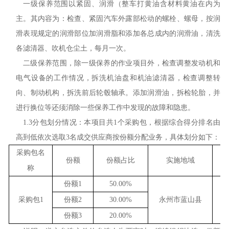
一级保养范围以紧固、润滑（整车打黄油含材料黄油在内为
主。其内容为：检查、紧固汽车外露部松动的螺栓、螺母，按润
滑表现规定的润滑部位加润滑脂和添加各总成内的润滑油，清洗
各滤清器、吹机仓尘土，每月一次。
二级保养范围，除一级保养的作业项目外，检查调整发动机和
电气设备的工作情况，拆洗机油盘和机油滤清器，检查调整转
向、制动机构，拆洗前后轮毂轴承。添加润滑油，拆检轮胎，并
进行换位等还须消除一些保养工作中发现的故障和隐患。
1.
3
分包划分情况：本项目
共
1
个采购包，根据综合得分排名由
高到低依次选取
3
名成交供应商
按份额分配业务
，具体划分如下
：
采购包名
份额
份额占比
实施地域
称
份额
1
50.00%
采购包
1
份额
2
30.00%
永州市蓝山县
份额
3
20.00%