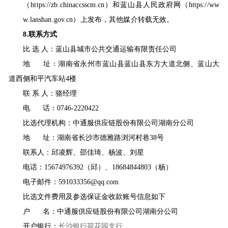
（
https://zb.chinaccsscm.cn）
和
蓝山县人民政府网
（
https://ww
w.lanshan.gov.cn
）上发布，其他媒介转载无效。
8.联系方式
比
选
人：
蓝山县城市公共交通运输有限责任公司
地
址：
湖南省永州市蓝山县蓝山县东方大道北侧、蓝山大
道西侧和平汽车站
4楼
联
系
人：
骆经理
电
话：
0746-2220422
比选代理机构：
中通服供应链股份有限公司湖南分公司
地
址：湖南省长沙市德雅路浏河村巷
38号
联系人：
邱凌辉、邵佳琦、杨波、刘星
电话：
15674976392（邱）、18684844803（杨）
电子邮件：
591033356@qq.com
比选文件费用及参选保证金收款账号信息如下
户
名：
中通服供应链股份有限公司湖南分公司
开户银行：
长沙银行荷花园支行