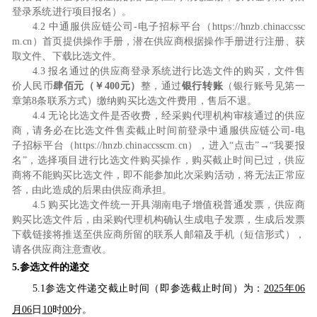
登录系统进行项目报名）。
4.2
中通服供应链公司
-电子招标平台（https://hnzb.chinaccssc
m.cn）首页提供操作手册，潜在供应商根据操作手册进行注册、获
取文件、下载比选文件。
4.3
报名通过的供应商登录系统进行比选文件的购买，文件售
价人民币
肆佰元（￥
400元）
整，通过
银行转账
（银行账号见第一
章第
8条联系方式）缴纳购买比选文件费用，售后不退。
4.4
无论比选文件是否收费，经采购代理机构审核通过的供应
商，请务必在比选文件售卖截止时间前登录中通服供应链公司
-电
子招标平台（https://hnzb.chinaccsscm.cn），进入“点击”→“我要报
名”，选择项目进行比选文件购买操作，购买截止时间已过，供应
商将不能购买比选文件，即不能参加此次采购活动，将无法正常应
答，由此造成的后果由供应商承担。
4.5
购买比选文件统一开具湖南电子增值税普通发票，供应商
购买比选文件后，由采购代理机构确认生成电子发票，生成后发票
下载链接将推送至供应商所留的联系人邮箱及手机（短信形式），
请各供应商注意查收。
5.参选文件的递交
5.1参选文件递交截止时间（即参选截止时间）为：
2025年
06
月
06
日
10
时
0
0
分。