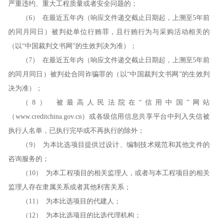
严重违约、重大工程质量或者安全问题的；
（6）
在最近五年内（响应文件递交截止日期起，上溯至
5年前
的同月同日）被判处单位行贿罪，且行贿行为与采购活动相关的
（以“中国裁判文书网”的生效判决为准）；
（7）
在最近五年内（响应文件递交截止日期起，上溯至
5年前
的同月同日）被判处合同诈骗罪的（以“中国裁判文书网”的生效判
决为准）；
（8）
被最高人民法院在
“信用中国”网站
（www.creditchina.gov.cn）或各级信用信息共享平台中列入失信被
执行人名单，已执行完毕或不再执行的除外；
（9）
为本
比选
项目
提供过设计、编制技术规范和其他文件的
咨询服务的
；
（10）
为本工程项目的相关监理人，或者与本工程项目的相关
监理人存在隶属关系或者其他利害关系；
（11）
为本
比选
项目的代建人；
（12）
为本
比选
项目的
比选代理机构
；