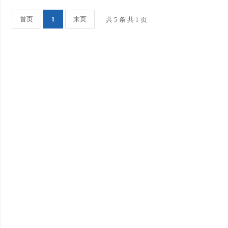
首页
1
末页
共 5 条 共 1 页