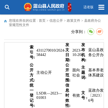
适老版
您现在所在的位置 :
首页
>
信息公开
>
政策文件
>
县政府办公
室规范性文件
分享到：
发
发
索
文
布
蓝山县政
4311270010/2024-
2023-
引
58442
10-20
日
机
务公开办
号:
期:
构:
公
公
主
开
开
面向
基本养老
主动公开
题
方
范
社会
体系建设
词:
式:
围:
统
信
一
息
蓝政办发
文
LSDR—2023—
登
时
有效
〔2023〕
01003
号 :
记
效
6号
号:
性: