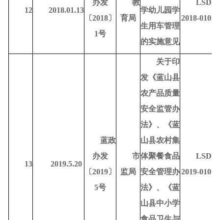
办发
教
LSDR-
12
2018.01.13
学幼儿园学
〔
2018〕
育局
2018-01001
生用车管理
1号
的实施意见
关于印
发《蓝山县
农产品质量
安全监管办
法》、《蓝
蓝政
山县农村集
办发
市
体聚餐食品
LSDR-
13
2019.5.20
〔
2019〕
监局
安全管理办
2019-01002
5号
法》、《蓝
山县中小学
食品卫生与