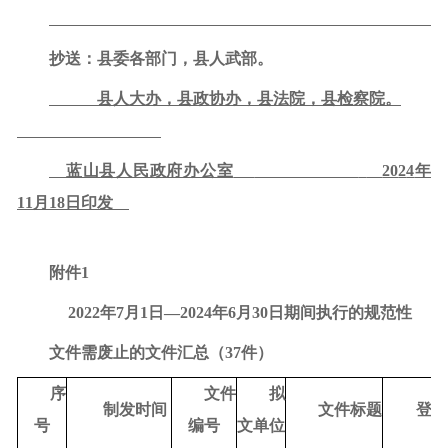
抄送：县委各部门，县人武部。
县人大办，县政协办，县法院，县检察院。
蓝山县人民政府办公室
20
2
4
年
11
月
18
日印发
附件
1
2022年7月1日—2024年6月30日期间执行的规范性
文件
需
废止的文件汇总（
37件）
序
文件
拟
制发时间
文件标题
登记
号
编号
文单位