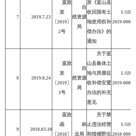
蓝政
发《蓝山县
自
发
收回国有土
LSDR-
7
2019.7.23
然资源
〔
2019〕
地使用权补
2019-00006
局
2号
偿办法》的
通知
关于蓝
蓝政
山县集体土
自
发
地与房屋征
LSDR-
8
2019.8.24
然资源
〔
2019〕
收补偿安置
2019-00008
局
3号
办法的补充
意见
蓝政
关于禁
函
林
止违法经营
LSDR-
9
2018.03.10
〔
2018〕
业局
和猎捕野生
2018-00006