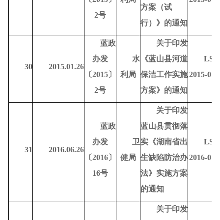
方案（试
2号
行）》的通知
蓝政
关于印发
办发
水
《蓝山县河道
LSD
30
2015.01.26
〔
2015〕
利局
保洁工作实施
2015-010
2号
方案》的通知
关于印发
蓝政
蓝山县贯彻落
办发
卫
实《湖南省出
LSD
31
2016.06.26
〔
2016〕
健局
生缺陷防治办
2016-010
16号
法》实施方案
的通知
关于印发