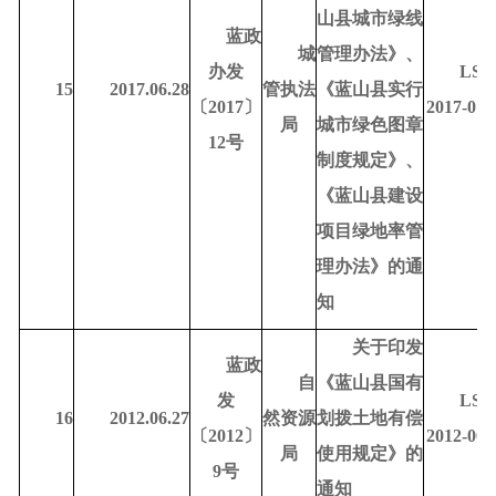
山县城市绿线
蓝政
城
管理办法》、
办发
LSD
15
2017.06.28
管执法
《蓝山县实行
〔
2017〕
2017-010
局
城市绿色图章
12号
制度规定》、
《蓝山县建设
项目绿地率管
理办法》的通
知
关于印发
蓝政
自
《蓝山县国有
发
LSD
16
2012.06.27
然资源
划拨土地有偿
〔
2012〕
2012-000
局
使用规定》的
9号
通知