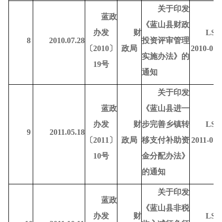
关于印发
蓝政
《蓝山县财政
办发
财
LSD
8
2010.07.28
投资评审管理
〔
2010〕
政局
2010-010
实施办法》的
19号
通知
关于印发
蓝政
《蓝山县进一
办发
财
步完善乡镇转
LSD
9
2011.05.18
〔
2011〕
政局
移支付补助资
2011-010
10号
金分配办法》
的通知
关于印发
蓝政
《蓝山县非税
办发
财
LSD