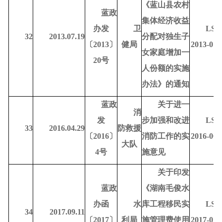
《蓝山县农村
蓝政
集体经济收益
办发
卫
LSD
32
2013.07.19
分配对独生子
〔
2013〕
健局
2013-010
女家庭增加一
20号
人份额的实施
办法》的通知
蓝政
关于进一
消
发
步加强和改进
LSD
33
2016.04.29
防
救援
〔
2016〕
消防工作的实
2016-000
大队
4号
施意见
关于印发
蓝政
《湖南毛俊水
办函
水
库工程移民实
LSD
34
2017.09.11
〔
2017〕
利局
施管理费使用
2017-010