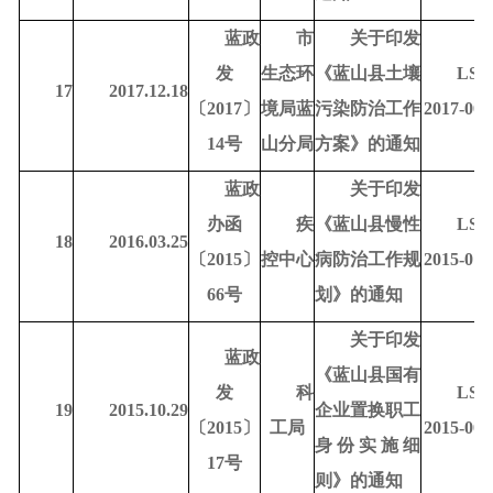
蓝政
市
关于印发
发
生态环
《蓝山县土壤
LSD
17
2017.12.18
〔
2017〕
境局蓝
污染防治工作
2017-000
14号
山分局
方案》的通知
蓝政
关于印发
办函
疾
《蓝山县慢性
LSD
18
2016.03.25
〔
2015〕
控中心
病防治工作规
2015-010
66号
划》的通知
关于印发
蓝政
《蓝山县国有
发
科
LSD
19
2015.10.29
企业置换职工
〔
2015〕
工局
2015-000
身份实施细
17号
则》的通知