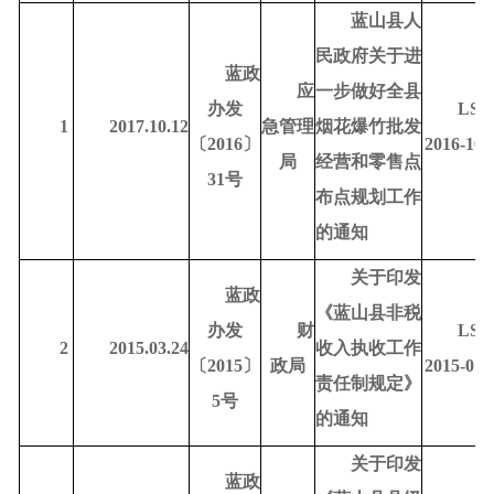
蓝山县人
民政府关于进
蓝政
应
一步做好全县
办发
LSD
1
2017.10.12
急管理
烟花爆竹批发
〔
2016〕
2016-100
局
经营和零售点
31号
布点规划工作
的通知
关于印发
蓝政
《蓝山县非税
办发
财
LSD
2
2015.03.24
收入执收工作
〔
2015〕
政局
2015-010
责任制规定》
5号
的通知
关于印发
蓝政