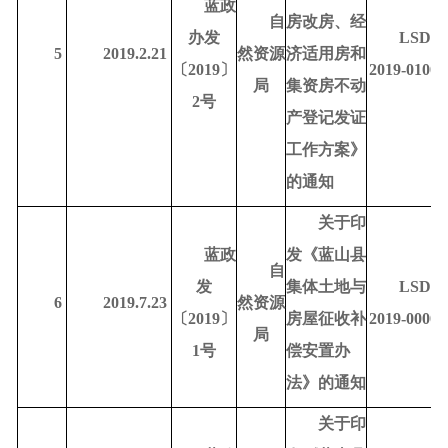
蓝政
自
房改房、经
办发
LSDR-
5
2019.2.21
然资源
济适用房和
〔
2019〕
2019-01001
局
集资房不动
2号
产登记发证
工作方案》
的通知
关于印
蓝政
发《蓝山县
自
发
集体土地与
LSDR-
6
2019.7.23
然资源
〔
2019〕
房屋征收补
2019-00005
局
1号
偿安置办
法》的通知
关于印