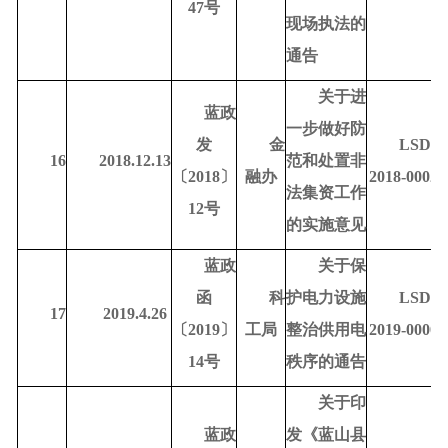
47号
现场执法的
通告
关于进
蓝政
一步做好防
发
金
LSDR-
16
2018.12.13
范和处置非
〔
2018〕
融办
2018-00020
法集资工作
12号
的实施意见
蓝政
关于保
函
科
护电力设施
LSDR-
17
2019.4.26
〔
2019〕
工局
整治供用电
2019-00004
14号
秩序的通告
关于印
蓝政
发《蓝山县