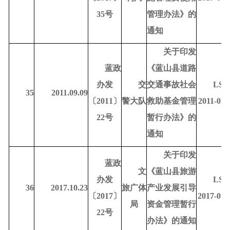
35号
管理办法》的
通知
关于印发
蓝政
《蓝山县道路
办发
交
交通事故社会
LSD
35
2011.09.09
〔
2011〕
警大队
救助基金管理
2011-010
22号
暂行办法》的
通知
关于印发
蓝政
文
《蓝山县旅游
办发
LSD
36
2017.10.23
旅广体
产业发展引导
〔
2017〕
2017-010
局
资金管理暂行
22号
办法》的通知