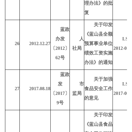
理办法》的批
复
关于印发
蓝政
《蓝山县全额
办发
人
LSD
26
2012.12.27
预算事业单位
〔
2012〕
社局
2012-010
绩效工资实施
62号
办法》的通知
蓝政
关于加强
发
市
LSD
27
2017.08.18
食品安全工作
〔
2017〕
监局
2017-000
的意见
9号
关于印发
《蓝山县食品