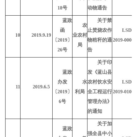
18号
动物通告
蓝政
关于禁
农
函
止焚烧农作
LSDR-
10
2019.9.19
业农村
〔
2019〕
物秸秆的通
2019-00009
局
26号
告
关于印
蓝政
发《蓝山县
办发
水
农村饮水安
LSDR-
11
2019.6.5
〔
2019〕
利局
全工程运行
2019-01003
6号
管理办法》
的通知
关于加
蓝政
强全县中小