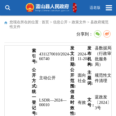
适老版
您现在所在的位置 :
首页
>
信息公开
>
政策文件
>
县政府规范
性文件
分享到：
发
发
县数据局
索
文
布
（行政审
4311270010/2024-
2024-
引
60740
11-20
日
机
批服务
号:
期:
构:
局）
公
公
主
开
开
面向
规范性文
主动公开
题
方
范
社会
件清理
词:
式:
围:
统
信
一
息
蓝政发
文
LSDR—2024—
登
时
有效
〔2024〕
00010
号 :
记
效
3号
号:
性: