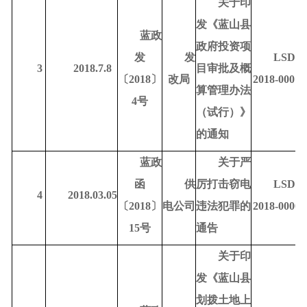
关于印
发《蓝山县
蓝政
政府投资项
发
发
LSDR-
3
2018.7.8
目审批及概
〔
2018〕
改局
2018-00010
算管理办法
4号
（试行）》
的通知
蓝政
关于严
函
供
厉打击窃电
LSDR-
4
2018.03.05
〔
2018〕
电公司
违法犯罪的
2018-00004
15号
通告
关于印
发《蓝山县
划拨土地上