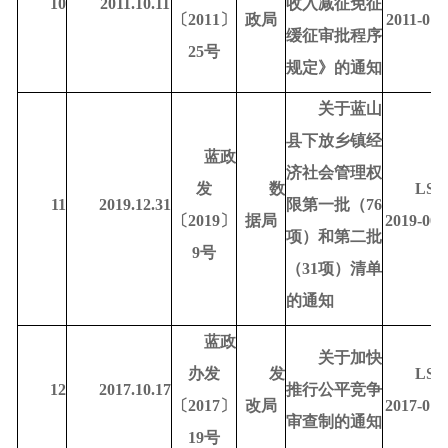
10
2011.10.11
收入减征免征
〔
2011〕
政局
2011-010
缓征审批程序
25号
规定》的通知
关于蓝山
县下放乡镇经
蓝政
济社会管理权
发
数
LSD
11
2019.12.31
限第一批（
76
〔
2019〕
据
局
2019-000
项）和第二批
9号
（31项）清单
的通知
蓝政
关于加快
办发
发
LSD
12
2017.10.17
推行公平竞争
〔
2017〕
改局
2017-010
审查制的通知
19号