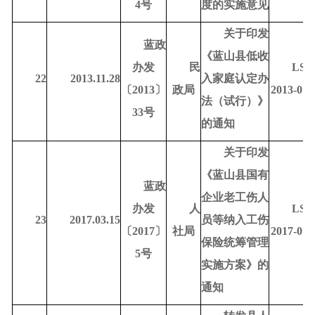
4号
度的实施意见
关于印发
蓝政
《蓝山县低收
办发
民
LSD
22
2013.11.28
入家庭认定办
〔
2013〕
政局
2013-010
法（试行）》
33号
的通知
关于印发
《蓝山县国有
蓝政
企业老工伤人
办发
人
LSD
23
2017.03.15
员等纳入工伤
〔
2017〕
社局
2017-010
保险统筹管理
5号
实施方案》的
通知