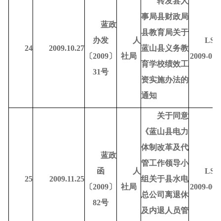
转发县人
事局县财政局
蓝政
县教育局关于
办发
人
LSD
24
2009.10.27
蓝山县义务教
〔
2009〕
社局
2009-010
育学校绩效工
31号
资实施办法的
通知
关于同意
《蓝山县电力
体制改革及代
蓝政
管工作领导小
函
人
LSD
25
2009.11.25
组关于县水电
〔
2009〕
社局
2009-000
总公司离退休
82号
及内退人员管