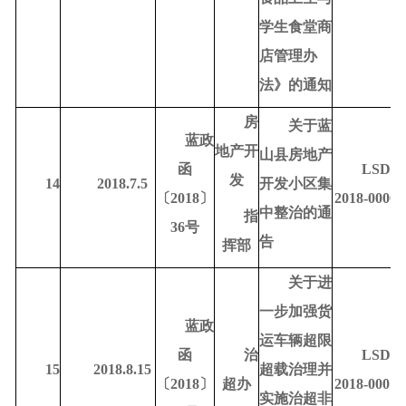
学生食堂商
店管理办
法》的通知
房
关于蓝
蓝政
地产开
山县房地产
函
LSDR-
发
14
2018.7.5
开发小区集
〔
2018〕
2018-00009
中整治的通
指
36号
告
挥部
关于进
一步加强货
蓝政
运车辆超限
函
治
LSDR-
15
2018.8.15
超载治理并
〔
2018〕
超办
2018-00016
实施治超非