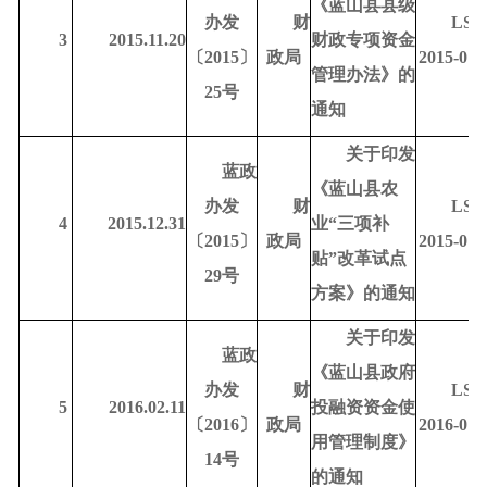
《蓝山县县级
办发
财
LSD
3
2015.11.20
财政专项资金
〔
2015〕
政局
2015-010
管理办法》的
25号
通知
关于印发
蓝政
《蓝山县农
办发
财
LSD
4
2015.12.31
业
“三项补
〔
2015〕
政局
2015-010
贴”改革试点
29号
方案》的通知
关于印发
蓝政
《蓝山县政府
办发
财
LSD
5
2016.02.11
投融资资金使
〔
2016〕
政局
2016-010
用管理制度》
14号
的通知