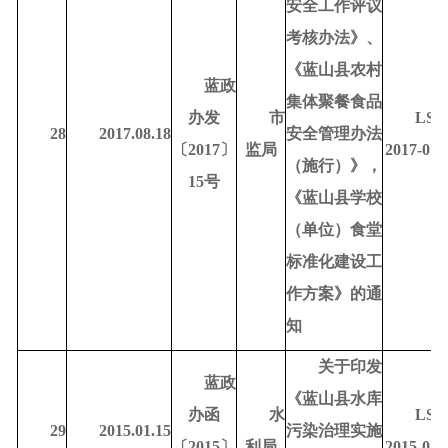
安全工作评议
考核办法》、
《蓝山县农村
蓝政
集体聚餐食品
办发
市
LSD
28
2017.08.18
安全管理办法
〔
2017〕
监局
2017-010
（施行）》，
15号
《蓝山县学校
（单位）食堂
标准化建设工
作方案》的通
知
关于印发
蓝政
《蓝山县水库
办函
水
LSD
29
2015.01.15
污染治理实施
〔
2015〕
利局
2015-010