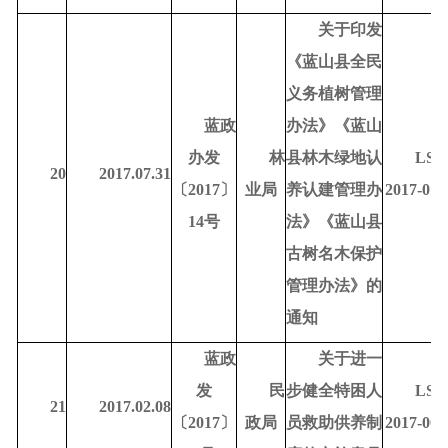
关于印发
《蓝山县全民
义务植树管理
蓝政
办法》《蓝山
办发
林
县林木绿地认
LSD
20
2017.07.31
〔
2017〕
业局
养认建管理办
2017-010
14号
法》《蓝山县
古树名木保护
管理办法》的
通知
蓝政
关于进一
发
民
步健全特困人
LSD
21
2017.02.08
〔
2017〕
政局
员救助供养制
2017-000