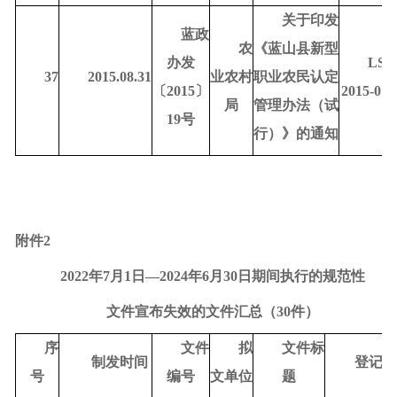
关于印发
蓝政
农
《蓝山县新型
办发
LSD
37
2015.08.31
业农村
职业农民认定
〔
2015〕
2015-010
局
管理办法（试
19号
行）》的通知
附件
2
2022年7月1日—2024年6月30日期间执行的规范性
文件宣布失效的文件汇总（
30
件）
序
文件
拟
文件标
制发时间
登记号
号
编号
文单位
题