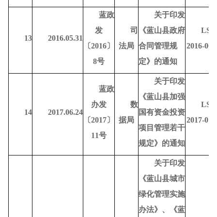
蓝政
关于印发
发
司
《蓝山县政府
LSD
13
2016.05.31
〔
2016〕
法局
合同管理规
2016-000
8号
定》的通知
关于印发
蓝政
《蓝山县加强
办发
数
LSD
14
2017.06.24
国有资金投资
〔
2017〕
据
局
2017-010
项目管理若干
11号
规定》的通知
关于印发
《蓝山县城市
绿化管理实施
办法》、《蓝