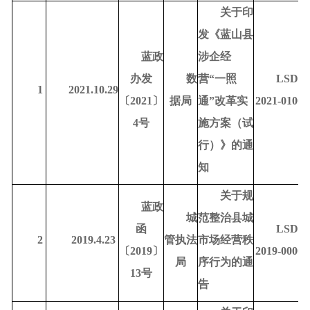
关于印
发《蓝山县
蓝政
涉企经
办发
数
营
“一照
LSDR-
1
2021.10.29
〔
2021〕
据
局
通”改革实
2021-01002
4号
施方案（试
行）》的通
知
关于规
蓝政
城
范整治县城
函
LSDR-
2
2019.4.23
管执法
市场经营秩
〔
2019〕
2019-00003
局
序行为的通
13号
告