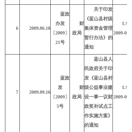
关于印发
蓝政
《蓝山县村级
办发
财
LSD
6
2009.06.18
集体资金管理
〔
2009〕
政局
2009-010
暂行办法》的
21号
通知
蓝山县人
民政府关于印
蓝政
发《蓝山县村
发
财
级公益事业建
LSD
7
2009.09.16
〔
2009〕
政局
设一事一议财
2009-000
5号
政奖补试点工
作实施方案》
的通知