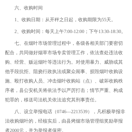
六、收购时间
1
、收购日期：从开秤之日起，收购期限为
55
天。
2
、收购时间：每天上午
7:00-12:00
；下午
13:30-18:30
。
七、在烟叶市场管理过程中，各级各相关部门要密切
配合，共同做好烟草市场专卖管理工作，依法查处违法收
购、经营、贩运烟叶等违法行为。对使用暴力、威胁或其
他手段抗拒、阻挠行政执法或聚众闹事、损毁烟叶收购设
施、殴打收购人员、冲击烟叶收购站（点）、破坏收购秩
序者，县公安机关将依法予以严厉打击；情节严重、构成
犯罪的，移送司法机关依法追究其刑事责任。
八、设立举报电话（
0746
—
2213539
），凡积极举报非
法收购烟叶的，经核实后，由县烤烟市场管理组奖励举报
者
2000
元，并为举报者保密。