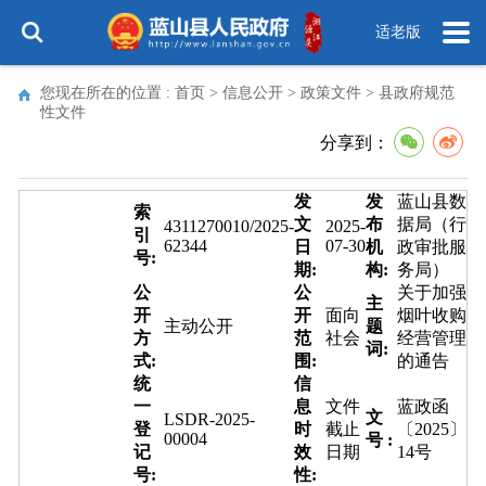
适老版
您现在所在的位置 :
首页
>
信息公开
>
政策文件
>
县政府规范
性文件
分享到：
发
发
蓝山县数
索
文
布
据局（行
4311270010/2025-
2025-
引
62344
07-30
日
机
政审批服
号:
期:
构:
务局）
公
公
关于加强
主
开
开
面向
烟叶收购
主动公开
题
方
范
社会
经营管理
词:
式:
围:
的通告
统
信
一
息
文件
蓝政函
文
LSDR-2025-
登
时
截止
〔2025〕
00004
号 :
记
效
日期
14号
号:
性: