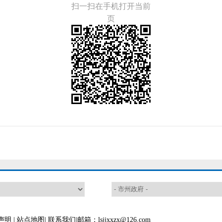
扫一扫在手机打开当前
页
声明
|
站点地图
|
联系我们
|邮箱：lsjjxxzx@126.com