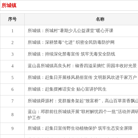
所城镇
序号
名称
所城镇：所城村“暑期少儿公益课堂”暖心开课
1
所城镇：深耕禁毒“七进” 织密全民防毒防护网
2
所城镇：持续深化禁毒宣传 筑牢无毒安全防线
3
蓝山县所城镇高良头村：椒香四溢采摘忙 田园丰收好光景
4
所城镇：赶集日开展移风易俗宣传 文明新风吹进千家万户
5
所城镇：赶集摆摊话安全 贴心宣讲护民生
6
所城镇舜源村：党群服务架起“致富桥”，高山百草茶香飘
7
蓝山：邓群前往所城镇开展“联村解忧四个一批”活动并调
8
护工作
所城镇：赶集日宣传野生动植物保护 筑牢生态安全屏障
9