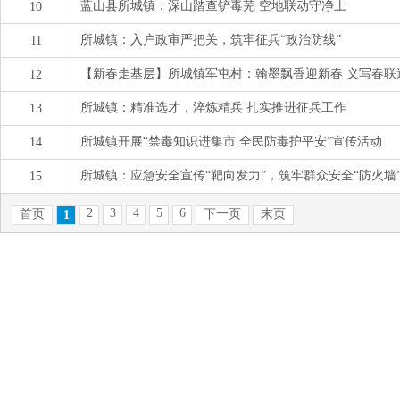
蓝山县所城镇：深山踏查铲毒芜 空地联动守净土
10
所城镇：入户政审严把关，筑牢征兵“政治防线”
11
【新春走基层】所城镇军屯村：翰墨飘香迎新春 义写春联
12
所城镇：精准选才，淬炼精兵 扎实推进征兵工作
13
所城镇开展“禁毒知识进集市 全民防毒护平安”宣传活动
14
所城镇：应急安全宣传“靶向发力”，筑牢群众安全“防火墙
15
2
3
4
5
6
首页
下一页
末页
1