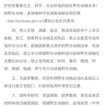
护的有重要生态、科学、社会价值的陆生野生动物名录》
的野生动物，具体物种可在湖南省林业
局
官网
（
http://lyj.hunan.gov.cn/)
通知公告
栏目查询。
四
、禁止宾馆、酒楼、饭店、商场等场所和个人非法
收购、加工、销售野生动物及其
制
品
；
禁止在集贸市场等
场所非法出售、收购国家重点保护的野生动物活体、死体
及其
制
品
；禁止
非法猎捕野生动物和进行妨碍野生动物生
息繁衍的活动
；
禁止使用枪支、炸药、毒药、围猎、狩
猎、网捕、电捕、弹弓等方法猎捕野生动物。
五
、凡驯养繁殖、经营利用野生动物必须向县级以上
林业行政主管部门
、
行政审批局
申
请登记注册。
六
、因科学研究、资源调查、驯养繁殖、展览或者其
他特殊情况确需捕捉、猎捕野生动物的，必须依照《中华