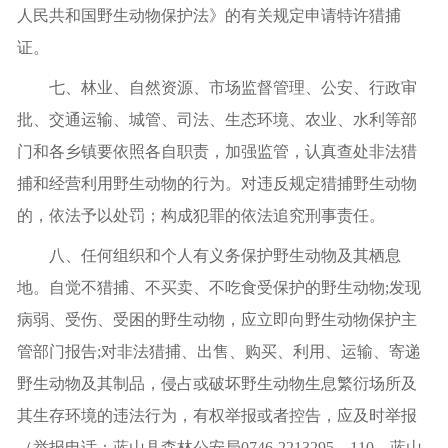
人民共和国野生动物保护
法
》的有关规定申请特许猎捕
证。
七
、林业、
自然资源、
市场监督管理、公安、
行政审
批、
交通运输、
城管、
司法、
生态环境、农业、水利
等部
门
和各乡镇
要依照各自职责，加强监管，认真查处非法猎
捕和经营利用野生动物的行为。对违反规定猎捕野生动物
的，依法予以处罚；构成犯罪的依法追究刑事责任。
八
、任何组织和个人有义务保护野生动物及其栖息
地。自觉不猎捕、不买卖、不吃食受保护的野生动物
;发现
病弱、受伤、受困的野生动物，应立即向野生动物保护主
管部门报告;对非法猎捕、出售、购买、利用、运输、寄递
野生动物及其制品，侵占或破坏野生动物生息繁衍场所及
其生存环境的违法行为，有权举报或者控告，应及时举报
（举报电话：
蓝山县森林公安局
0746-2213295、110、
蓝山