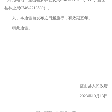
县林业局
0746-2213580
）
。
九
、本通告自发布之日起施行
，有效期五
年
。
特此通告
。
蓝山
县人民政府
2023
年
10
月
13
日