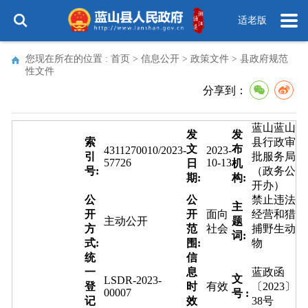
适老版
您现在所在的位置 :
首页
>
信息公开
>
政策文件
>
县政府规范
性文件
分享到：
蓝山蓝山
发
发
索
县行政审
文
布
4311270010/2023-
2023-
引
批服务局
57726
10-13
日
机
号:
（政务公
期:
构:
开办）
公
公
禁止违法
主
开
开
面向
经营和猎
主动公开
题
方
范
社会
捕野生动
词:
式:
围:
物
统
信
一
息
蓝政函
文
LSDR-2023-
登
时
有效
〔2023〕
00007
号 :
记
效
38号